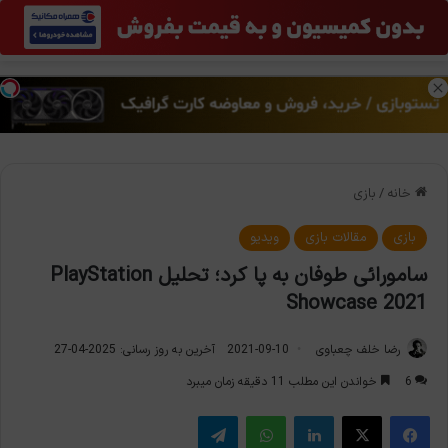
منو
تغی
خانه
/
بازی
بازی
مقالات بازی
ویدیو
سامورائی طوفان به پا کرد؛ تحلیل PlayStation
Showcase 2021
رضا خلف چعباوی
2021-09-10
آخرین به روز رسانی: 2025-04-27
6
خواندن این مطلب 11 دقیقه زمان میبرد
فیس بوک
X
لینکدین
واتس آپ
تلگرام