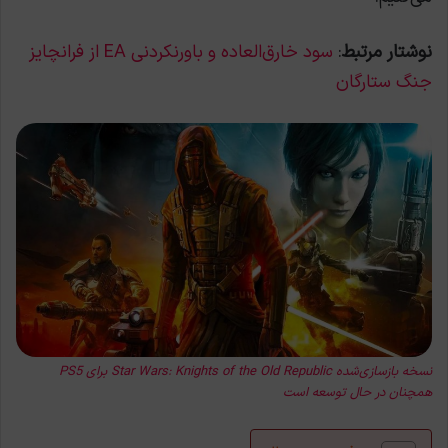
نوشتار مرتبط
:
سود خارق‌العاده و باورنکردنی EA از فرانچایز
جنگ ستارگان
نسخه بازسازی‌شده Star Wars: Knights of the Old Republic برای PS5
همچنان در حال توسعه است