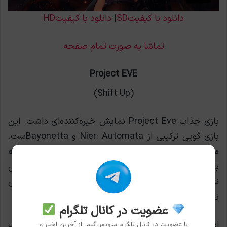
دانلود با کیفیتSD
|
دانلود با کیفیتHD
تماشا به صورت تمام صفحه
Project EVE
(Shift Up)
بازی جذاب Project Eve نمایش خیره‌کننده‌ای داشت. این
بازی گویی ترکیبی از Nier: Automata و Bayonettaست.
مبارزات و محیط‌های این بازی فوق‌العاده می‌باشند. با توجه
به این‌که Bayonetta 3 هنوز حتی تاریخ عرضه‌ی مشخصی
ندارد و نمایشی از آن به جز آن تیزر قدیمی در دسترس
نیست، Project Eve می‌تواند این خلأ را پر کند.
عضویت در کانال تلگرام
استودیوی کره‌ای Shift Up انصافاً با این نمایش جذاب
با عضویت در کانال تلگرام ساویس‌گیم، از آخرین اخبار و