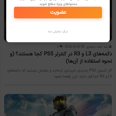
محتواهای ویژه مطلع شوید.
عضویت
دیگر نمایش نده
مقالات بازی
رضا خلف چعباوی
2026-02-02
0
دکمه‌های L3 و R3 در کنترلر PS5 کجا هستند؟ (و
نحوه استفاده از آن‌ها)
اگر کنسول PS5 جدیدی خریداری کرده‌اید و مطمئن نیستید که دکمه‌های
L3 و R3 کجا قرار دارند، این راهنما نحوه…