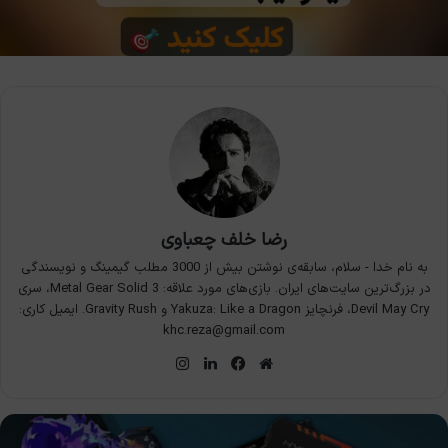
رضا خلف چعباوی
به نام خدا - سلام، سابقه‌ی نوشتن بیش از 3000 مطلب گیمینگ و نویسندگی
در بزرگ‌ترین سایت‌های ایران. بازی‌های مورد علاقه: Metal Gear Solid 3، سری
Devil May Cry، فرنچایز Yakuza: Like a Dragon و Gravity Rush. ایمیل کاری:
khc.reza@gmail.com
وبسایت
فیس
لینکدین
اینستاگرام
بوک