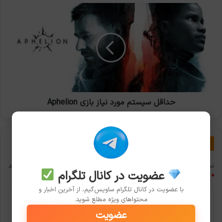
حداقل
سیستم
مورد
نیاز
بازی
Aphelion
حداقل سیستم مورد نیاز بازی Aphelion
دیدگاهتان را بنویسید
نشانی ایمیل شما منتشر نخواهد شد.
بخش‌های موردنیاز علامت‌گذاری شده‌اند
عضویت در کانال تلگرام
*
با عضویت در کانال تلگرام ساویس‌گیم، از آخرین اخبار و
د
محتواهای ویژه مطلع شوید.
ی
عضویت