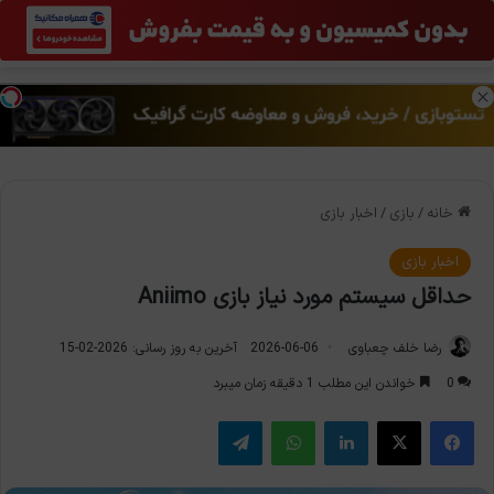
منو
تغی
خانه
/
بازی
/
اخبار بازی
اخبار بازی
حداقل سیستم مورد نیاز بازی Aniimo
رضا خلف چعباوی
2026-06-06
آخرین به روز رسانی: 2026-02-15
0
خواندن این مطلب 1 دقیقه زمان میبرد
فیس بوک
X
لینکدین
واتس آپ
تلگرام