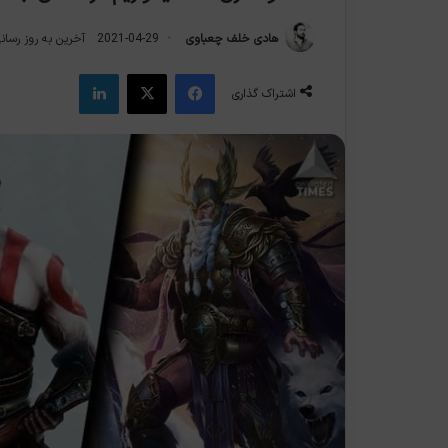
هادی خلف چعباوی
2021-04-29
آخرین به روز رسانی: 2021-9
فیس بوک
X
لینکدین
اشتراک گذاری