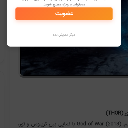
محتواهای ویژه مطلع شوید.
عضویت
دیگر نمایش نده
 (THOR)
بگذارید با واضح‌ترین انتخاب کار را شروع کنیم. God of War (2018) با نمایی بین کریتوس و تور،