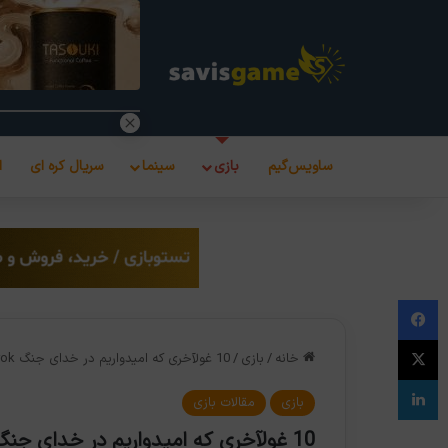
ساویس‌گیم
بازی
سینما
سریال کره ای
ا
فیس بوک
X
خانه
/
بازی
/
10 غولآخری که امیدواریم در خدای جنگ God of War: Ragnarok ببینیم
لینکدین
بازی
مقالات بازی
10 غولآخری که امیدواریم در خدای جنگ God of War: Ragnarok ببینیم