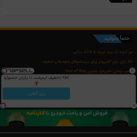
حتماً بخوانید:
هر آنچه که باید درباره GTA 6 بدانید
25 بازی برتر کامپیوتر برای سیستم‌های متوسط و ضعیف
ترتیب زمانی تجربه‌ی عناوین God of War
۲۵٪ تخفیف ایمپلنت تا پایان جشنواره
تبلیغات در ساویس‌گیم
رزرو آنلاین
سلب مسئولیت
شرایط استفاده
|
شیوه نامه بررسی بازی
|
سیاست حفظ حریم خصوصی
|
مرامنامه خوانندگان ساویس‌گیم