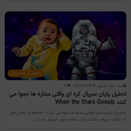
معرفی و نقد سریال
رضا خلف چعباوی
2025-03-18
2
تحلیل پایان سریال کره ای وقتی ستاره ها نجوا می
کنند When the Stars Gossip
توضیح پایان‌بندی «وقتی ستاره ها نجوا می کنند» – فاجعه‌بار، همان‌طور
که انتظار می‌رفت هشدار: این مقاله حاوی اسپویل است.…