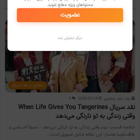
محتواهای ویژه مطلع شوید.
عضویت
دیگر نمایش نده
معرفی و نقد سریال
رضا خلف چعباوی
2025-03-18
0
نقد سریال When Life Gives You Tangerines
وقتی زندگی به تو نارنگی می‌دهد
خلاصه قسمت دوم وقتی زندگی به تو نارنگی می‌دهد – عمیقاً احساسی و
طاقت‌فرسا هشدار: این مقاله شامل اسپویل است.…