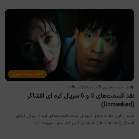
معرفی و نقد سریال
رضا خلف چعباوی
2025-02-03
0
نقد قسمت‌های 5 و 6 سریال کره ای افشاگر
(Unmasked)
هشدار: این مقاله حاوی اسپویل است. قسمت‌های ۵ و ۶ سریال کره‌ای
افشاگر (Unmasked) همچنان کمی کند پیش میروند، اما…