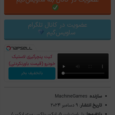
عضویت در کانال بله ساویس‌گیم
عضویت در کانال تلگرام
ساویس‌گیم
کیت پنچرگیری لاستیک
خودرو (قیمت باورنکردنی)
باتخفیف بخر
سازنده
: MachineGames
تاریخ انتشار
: ۹ دسامبر ۲۰۲۴
پلتفرم‌ها
: پلی‌استیشن ۵، ایکس‌باکس سری ایکس/