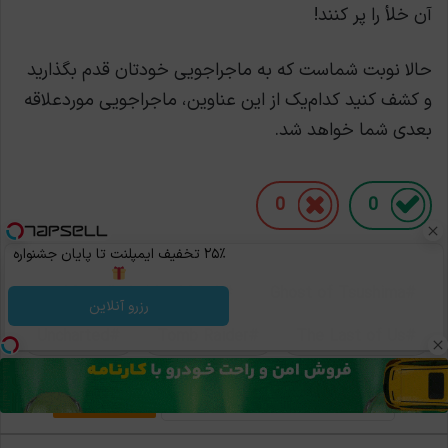
آن خلأ را پر کنند!
حالا نوبت شماست که به ماجراجویی خودتان قدم بگذارید
و کشف کنید کدام‌یک از این عناوین، ماجراجویی موردعلاقه
بعدی شما خواهد شد.
0
0
۲۵٪ تخفیف ایمپلنت تا پایان جشنواره
Marvel's Spider-Man 2
Ghost of Tsushima
رزرو آنلاین
Uncharted
Tomb Raider
The Last of Us
کپی لینک