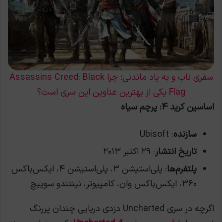
سفری ناب و به یاد ماندنی؛ چرا Assassins Creed: Black
Flag یکی از بهترین عناوین این سری است؟
اساسین کرید ۴: پرچم سیاه
سازنده
: Ubisoft
تاریخ انتشار
: ۲۹ اکتبر ۲۰۱۳
پلتفرم‌ها
: پلی‌استیشن ۳، پلی‌استیشن ۴، ایکس‌باکس
۳۶۰، ایکس‌باکس وان، کامپیوتر، نینتندو سوییچ
اگرچه در سری Uncharted دزدی دریایی چندان پررنگ