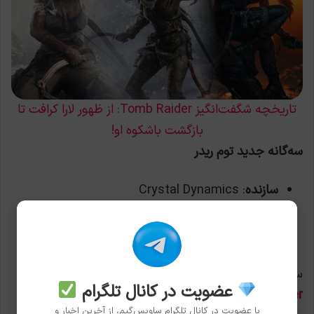
تاریخچه شگفت‌انگیز Tomb Raider: از ظهور لارا کرافت تا
بازگشت باشکوه او!
سه‌گانه جدید توم ریدر
سازنده
: Crystal Dynamics
تاریخ انتشار
: ۱ دسامبر ۲۰۲۳
پلتفرم‌ها
: پلی‌استیشن ۴، پلی‌استیشن ۵، کامپیوتر
سری Uncharted بیش از هر بازی دیگری به
سری
Tomb
عضویت در کانال تلگرام
Raider
شباهت دارد. این سری که ریشه‌هایش به دهه ۱۹۹۰
با عضویت در کانال تلگرام ساویس‌گیم، از آخرین اخبار و