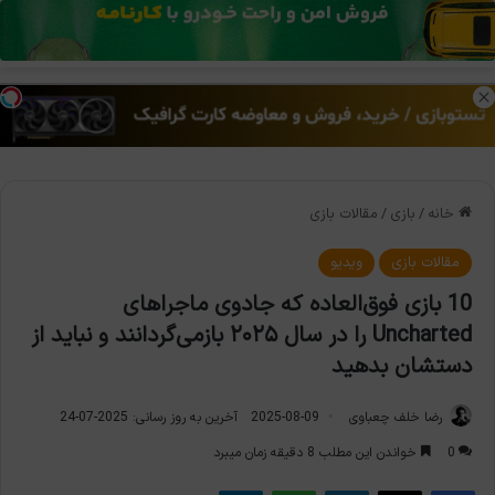
منو
تغی
خانه
/
بازی
/
مقالات بازی
مقالات بازی
ویدیو
10 بازی فوق‌العاده که جادوی ماجراهای
Uncharted را در سال ۲۰۲۵ بازمی‌گردانند و نباید از
دستشان بدهید
رضا خلف چعباوی
2025-08-09
آخرین به روز رسانی: 2025-07-24
0
خواندن این مطلب 8 دقیقه زمان میبرد
فیس بوک
X
لینکدین
واتس آپ
تلگرام