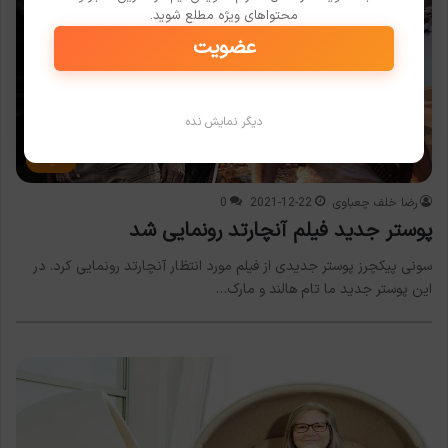
محتواهای ویژه مطلع شوید.
عضویت
دیگر نمایش نده
سینما
رضا خلف چعباوی
2021-12-22
0
پوستر جدید فیلم آنچارتد رونمایی شد
سونی پیکچرز پوستر جدیدی از فیلم مورد انتظار آنچارتد رونمایی کرد. در
این پوستر جدید ما تام هالند و مارک…