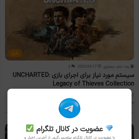
بازی
رضا خلف چعباوی
2022-09-17
2
سیستم مورد نیاز برای اجرای بازی UNCHARTED:
Legacy of Thieves Collection
کالکشن آنچارتد بالأخره به کامپیوتر رسید. کاربران کامپیوتر می‌توانند
ماجراجویی نیتن دریک و کلوئی فریزر را با بالاترین کیفیت ممکن…
عضویت در کانال تلگرام
با عضویت در کانال تلگرام ساویس‌گیم، از آخرین اخبار و