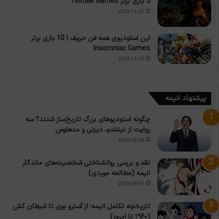
5 بازی برتر Telltale Games
2024-11-21
این استودیوی همه فن حریف | 10 بازی برتر
Insomniac Games
2024-11-12
پیشنهاد انیمه
چگونه استودیوهای بزرگ تاریخ‌ساز شدند؟ سه
روایت از نینتندو، دیزنی و مدهاوس
2026-08-08
نقد و بررسی روانشناختی شخصیت‌های ماندگار
انیمه (مطالعه موردی)
2026-08-01
تاریخچه تکامل انیمه؛ از آسترو بوی تا شیطان کش
(۱۹۶۰ تا امروز)