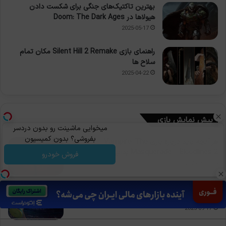
بهترین تاکتیک‌های جنگی برای شکست دادن
هیولاها در Doom: The Dark Ages
2025-05-17
راهنمای بازی Silent Hill 2 Remake مکان تمام
سلاح ها
2025-04-22
پیش نمایش بازی
میخوایی ماشینت رو بدون دردسر
بفروشی؟ بدون کمیسیون
هر آنچه باید درباره بازی Vampire: The
Masquerade – Bloodlines 2 بدانید
فروش خودرو
2025-09-18
هر آنچه باید درباره بازی مورد انتظار EA Sports FC
26 بدانید
2025-09-17