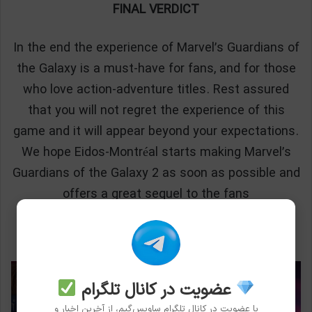
FINAL VERDICT
In the end the experience of Marvel’s Guardians of
the Galaxy is a must-have for fans, and for those
who love action-adventure titles. Rest assured
that you will not regret the experience of this
game and it will appear beyond your expectations.
We hope Eidos-Montréal starts making Marvel’s
Guardians of the Galaxy 2 as soon as possible and
offers a great sequel to the fans
SavisGame
Score:
9
out of
10
عضویت در کانال تلگرام
با عضویت در کانال تلگرام ساویس‌گیم، از آخرین اخبار و