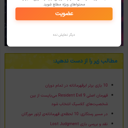
محتواهای ویژه مطلع شوید.
عضویت
دیگر نمایش نده
مطالب زیر را از دست ندهید:
10 بازی برتر ابرقهرمانانه در تمام دوران
قهرمان اصلی Resident Evil 9 می‌بایست از بین
شخصیت‌های کلاسیک انتخاب شود
در مسیر رستگاری: 10 لحظه‌ی قهرمانانه‌ی آرتور مورگان
نقد و بررسی بازی Lost Judgment