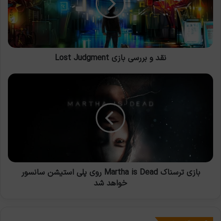
Lost
Judgment
نقد و بررسی بازی Lost Judgment
بازی
ترسناک
Martha
is
Dead
روی
پلی
استیشن
سانسور
خواهد
بازی ترسناک Martha is Dead روی پلی استیشن سانسور
شد
خواهد شد