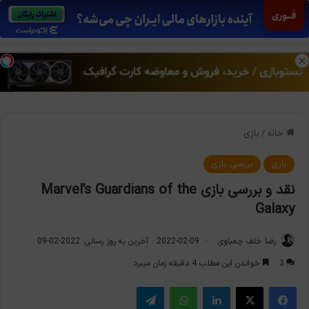
منو
تغی
خانه
/
بازی
بازی
بررسی بازی
نقد و بررسی بازی Marvel’s Guardians of the
Galaxy
رضا خلف چعباوی
2022-02-09
آخرین به روز رسانی: 2022-02-09
3
خواندن این مطلب 4 دقیقه زمان میبرد
فیس بوک
X
لینکدین
واتس آپ
تلگرام