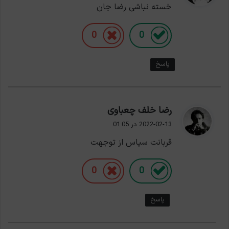
خسته نباشی رضا جان
:
0
0
پاسخ
گ
رضا خلف چعباوی
ف
2022-02-13 در 01:05
ت
قربانت سپاس از توجهت
:
0
0
پاسخ