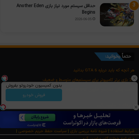
حداقل سیستم مورد نیاز بازی Another Eden
Begins
2026-06-05
حتماً بخوانید:
هر آنچه که باید درباره GTA 6 بدانید
25 بازی برتر کامپیوتر برای سیستم‌های متوسط و ضعیف
بدون کمیسیون خودروتو بفروش
ترتیب زمانی تجربه‌ی عناوین God of War
فروش خودرو
تبلیغات در ساویس‌گیم
سلب مسئولیت
شرایط استفاده
|
شیوه نامه بررسی بازی
|
سیاست حفظ حریم خصوصی
|
مرامنامه خوانندگان ساویس‌گیم