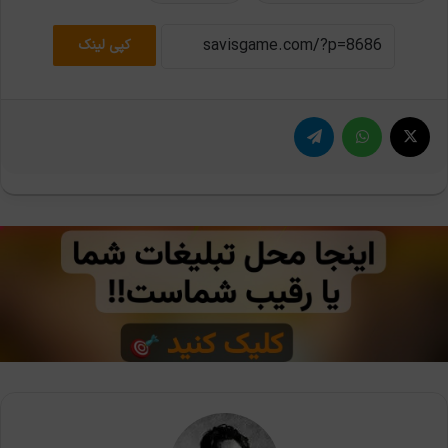
کپی لینک
X
واتس آپ
تلگرام