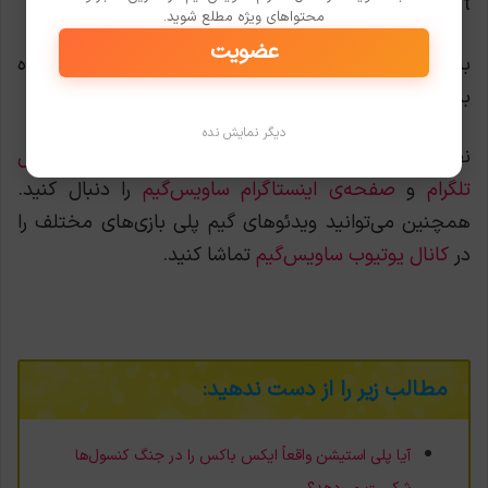
Director’s Cut خشنود خواهند شد.
محتواهای ویژه مطلع شوید.
عضویت
بازی Death Stranding Director’s Cut در تاریخ 2 مهرماه
به صورت انحصاری برای PS5 عرضه خواهد شد.
دیگر نمایش نده
نظر شما در این خصوص چیست؟ اگر مایل بودید
کانال
تلگرام
و
صفحه‌ی اینستاگرام ساویس‌گیم
را دنبال کنید.
همچنین می‌توانید ویدئوهای گیم پلی بازی‌های مختلف را
در
کانال یوتیوب ساویس‌گیم
تماشا کنید.
مطالب زیر را از دست ندهید:
آیا پلی استیشن واقعاً ایکس باکس را در جنگ کنسول‌ها