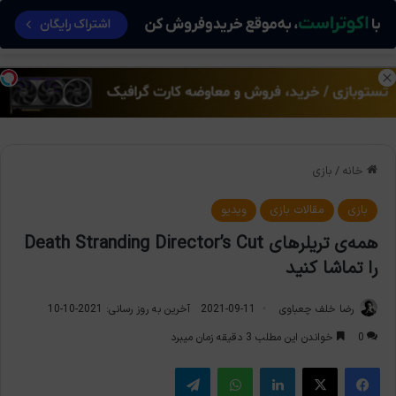
منو
تغی
خانه
/
بازی
بازی
مقالات بازی
ویدیو
همه‌ی تریلرهای Death Stranding Director’s Cut
را تماشا کنید
رضا خلف چعباوی
2021-09-11
آخرین به روز رسانی: 2021-10-10
0
خواندن این مطلب 3 دقیقه زمان میبرد
فیس بوک
X
لینکدین
واتس آپ
تلگرام