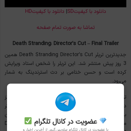
دانلود با کیفیتSD
|
دانلود با کیفیتHD
تماشا به صورت تمام صفحه
Death Stranding: Director’s Cut – Final Trailer
جدیدترین تریلر Death Stranding Director’s Cut همین
3 روز پیش منتشر شد. این تریلر را شخص استاد ویرایش
کرده است و حسن ختامی بر دث استرندینگ به شمار
می‌رود.
تریلر جدید روی شخصیت‌ها و اتفاقات اصلی داستان تمرکز
دارد. اگر هنوز نسخه‌ی اصلی را تجربه نکرده‌اید، شاید بهتر
باشد این تریلر را تماشا نکنید. اما به هر حال طرفداران
عضویت در کانال تلگرام
مشتاق حتماََ از دیدن تریلر جدید Death Stranding
با عضویت در کانال تلگرام ساویس‌گیم، از آخرین اخبار و