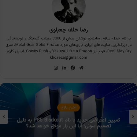
رضا خلف چعباوی
به نام خدا - سلام، سابقه‌ی نوشتن بیش از 3000 مطلب گیمینگ و نویسندگی
در بزرگ‌ترین سایت‌های ایران. بازی‌های مورد علاقه: Metal Gear Solid 3، سری
Devil May Cry، فرنچایز Yakuza: Like a Dragon و Gravity Rush. ایمیل کاری:
khc.reza@gmail.com
وبسایت
فیس
لینکدین
اینستاگرام
بوک
اخبار بازی
کمپین اعتراضی جدید با نام PS5 Blackout به دلیل
تصمیم سونی؛ آیا این بار موفق خواهد شد؟