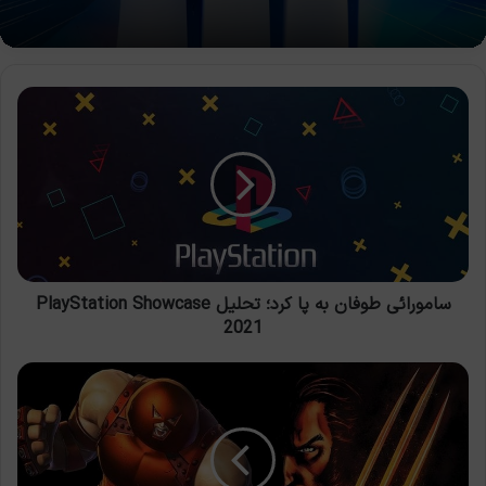
سامورائی
طوفان
به
پا
کرد؛
تحلیل
PlayStation
Showcase
2021
سامورائی طوفان به پا کرد؛ تحلیل PlayStation Showcase
2021
شریرانی
که
دوست
داریم
در