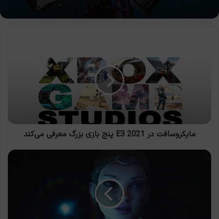
مایکروسافت
در
E3
2021
پنج
بازی
بزرگ
معرفی
می‌کند
مایکروسافت در E3 2021 پنج بازی بزرگ معرفی می‌کند
رونمایی
از
ویژگی‌های
جدید
و
جزئیات
Unreal