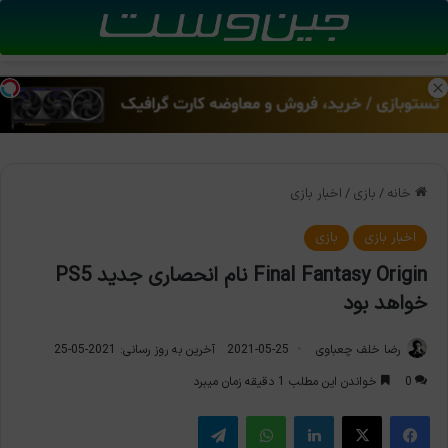
منو
تغی
خانه
/
بازی
/
اخبار بازی
اخبار بازی
بازی
Final Fantasy Origin نام انحصاری جدید PS5
خواهد بود
رضا خلف چعباوی
2021-05-25
آخرین به روز رسانی: 2021-05-25
0
خواندن این مطلب 1 دقیقه زمان میبرد
فیس بوک
X
لینکدین
واتس آپ
تلگرام