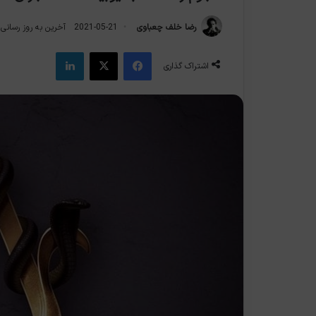
رضا خلف چعباوی
2021-05-21
آخرین به روز رسانی: 2021-05-1
فیس بوک
X
لینکدین
اشتراک گذاری