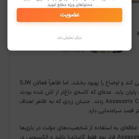
محتواهای ویژه مطلع شوید.
عضویت
Ray
حداقل سیستم مورد نیاز بازی Trials
دیگر نمایش نده
Rising
2025-12-26
یوبیسافت در ادامه قول داد که شرایط را بررسی کند و اوضاع را بهبود بخشد. اما ظاهراً فعالان SJW
ان یابد. عده‌ای که کاسه‌ی داغ‌تر از آش شده بودند
اقدام به راه‌اندازی جنبش Assassin’s Creed Sisterhood زدند. جنبش زردی که به ظاهر اهداف
ر قصد سیاه‌نمایی دارد.
علاقه‌ای به استفاده از شخصیت‌های مؤنث در بازی‌ها
ندارد. شخصیت اصلی Assassin’s Creed Odyssey قرار بود فقط کاساندرا باشد و الکسیوس در