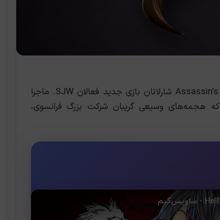
، Assassin’s Creed Sisterhood شارلاتان بازی جدید فعالان SJW. ماجرا
 که هجمه‌های وسیعی گریبان شرکت بزرگ فرانسوی،