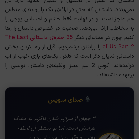
داستان که سعی در تحمیل و تلقین عقاید دارد دل
نمی‌بندد. داستانی که حتی در ارائه‌ی یک پایان‌بندی منطقی
هم عاجز است. و در نهایت فقط خشم و احساس پوچی را
به مخاطب ارائه می‌دهد. صحبت در خصوص داستان را رها
کنیم چون در مقاله‌ای دیگر
35 حفره‌ی داستانی The Last
of Us Part 2
را برایتان برشمردیم. قبل از رها کردن بخش
داستانی شایان ذکر است که فلش بک‌های بازی خوب از آب
درآمده‌اند. گویی 2 تیم مجزا وظيفه‌ی داستان نویسی را
برعهده داشته‌اند.
صدای ساویس
❝ جهان از سرازیر شدن ناگزیر به مغاک
هراسان است. اما تو منتظر آن لحظه
باش، و وقتی فرا رسید از پریدن