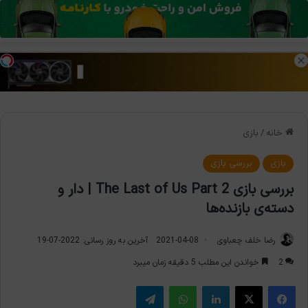
منو
تغی
خانه
/
بازی
بازی
بررسی بازی
بررسی بازی The Last of Us Part 2 | دار و
دسته‌ی بازنده‌ها
رضا خلف چعباوی
2021-04-08
آخرین به روز رسانی: 2022-07-19
2
خواندن این مطلب 5 دقیقه زمان میبرد
فیس بوک
X
لینکدین
واتس آپ
تلگرام