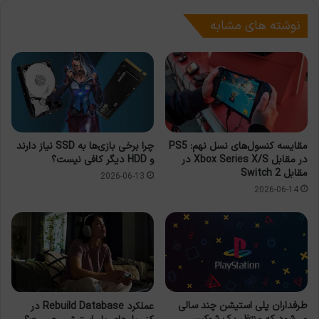
نوشته های مشابه
مقایسه کنسول‌های نسل نهم: PS5
چرا برخی بازی‌ها به SSD نیاز دارند
در مقابل Xbox Series X/S در
و HDD دیگر کافی نیست؟
مقابل Switch 2
2026-06-13
2026-06-14
طرفداران پلی استیشن چند سالی
عملکرد Rebuild Database در