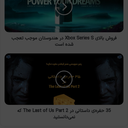
Series
S
در
هندوستان
موجب
تعجب
شده
فروش بالای Xbox Series S در هندوستان موجب تعجب
است
شده است
35
حفره‌ی
داستانی
در
The
Last
of
Us
Part
2
35 حفره‌ی داستانی در The Last of Us Part 2 که
که
نمی‌دانستید
نمی‌دانستید