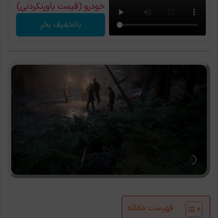
خودرو (قیمت باورنکردنی)
باتخفیف بخر
فهرست مقاله