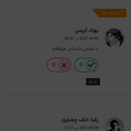
‫2 دیدگاه ها
گ
بهزاد کریمی
ف
2021-04-09 در 08:43
ت
با بخش داستان موافقم
:
0
0
پاسخ
گ
رضا خلف چعباوی
ف
2021-04-08 در 22:31