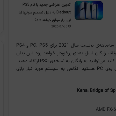
کمپین اعتراضی جدید با نام PS5
Blackout به دلیل تصمیم سونی؛ آیا
این بار موفق خواهد شد؟
2026-07-30
بازی Kena: Bridge of Spirits قرار است در سه‌ماهه‌ی نخست سال 2021 برای PC، PS5 و PS4
تقاء رایگان نسل بعدی برخوردار خواهد بود. این بدان
معناست که اگر شما بازی را بر روی PS4 تهیه کنید می‌توانید به رايگان به نسخه‌ی PS5 ارتقاء دهید.
در همین حال اگر علاقمند به تجربه‌ی بازی روی PC هستید، نگاهی به سیستم مورد نیاز بازی