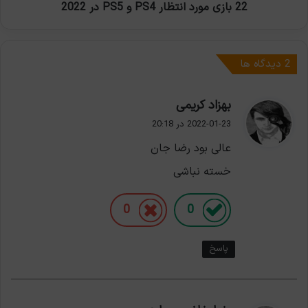
22 بازی مورد انتظار PS4 و PS5 در 2022
‫2 دیدگاه ها
گ
بهزاد کریمی
ف
2022-01-23 در 20:18
ت
عالی بود رضا جان
:
خسته نباشی
0
0
پاسخ