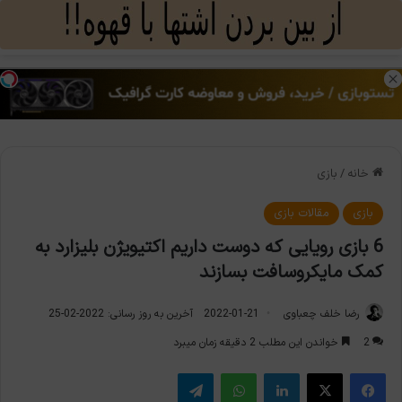
منو
تغی
خانه
/
بازی
بازی
مقالات بازی
6 بازی رویایی که دوست داریم اکتیویژن بلیزارد به
کمک مایکروسافت بسازند
رضا خلف چعباوی
2022-01-21
آخرین به روز رسانی: 2022-02-25
2
خواندن این مطلب 2 دقیقه زمان میبرد
فیس بوک
X
لینکدین
واتس آپ
تلگرام