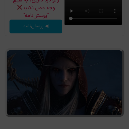
زانو درد دارین؟ به هیچ
وجه عمل نکنید
"پرسش‌نامه"
◀ پرسش‌نامه