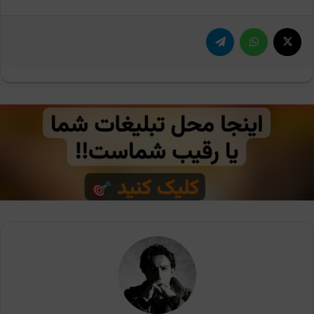
X
واتس آپ
تلگرام