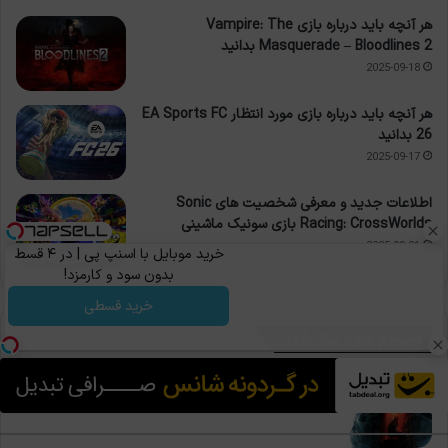
هر آنچه باید درباره بازی Vampire: The
Masquerade – Bloodlines 2 بدانید
2025-09-18
هر آنچه باید درباره بازی مورد انتظار EA Sports FC
26 بدانید
2025-09-17
اطلاعات جدید و معرفی شخصیت های Sonic
Racing: CrossWorlds بازی سونیک ماشینی
2025-09-01
خرید موبایل با اسنپ پی | در ۴ قسط
بدون سود و کارمزد!
خرید قسطی
سیستم مورد نیاز بازی
حداقل سیستم مورد نیاز بازی Aphelion
2026-06-07