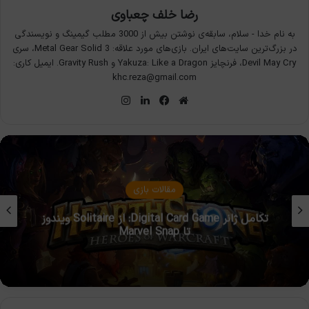
رضا خلف چعباوی
به نام خدا - سلام، سابقه‌ی نوشتن بیش از 3000 مطلب گیمینگ و نویسندگی
در بزرگ‌ترین سایت‌های ایران. بازی‌های مورد علاقه: Metal Gear Solid 3، سری
Devil May Cry، فرنچایز Yakuza: Like a Dragon و Gravity Rush. ایمیل کاری:
khc.reza@gmail.com
وبسایت
فیس
لینکدین
اینستاگرام
بوک
مقالات بازی
پدیده‌ی GamePassification: وقتی مالکیت بی‌معنا
می‌شود