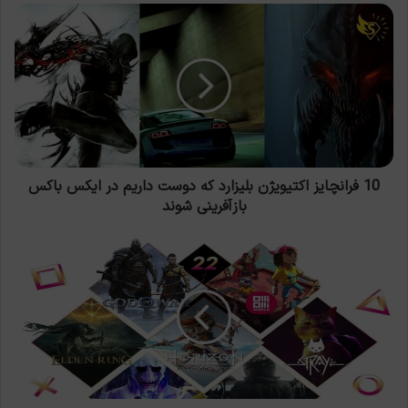
10
فرانچایز
اکتیویژن
بلیزارد
که
دوست
داریم
در
ایکس
باکس
10 فرانچایز اکتیویژن بلیزارد که دوست داریم در ایکس باکس
بازآفرینی
بازآفرینی شوند
شوند
22
بازی
مورد
انتظار
PS4
و
PS5
در
2022