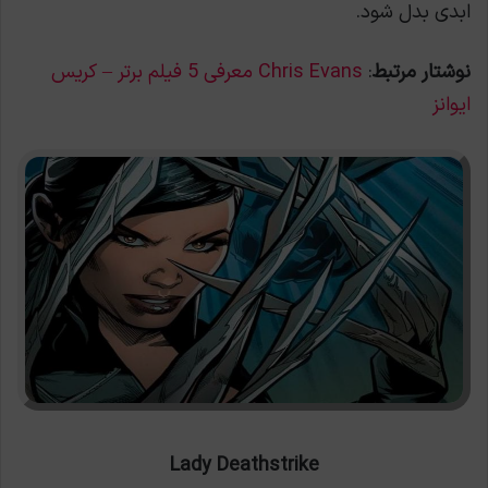
ابدی بدل شود.
نوشتار مرتبط
:
Chris Evans معرفی 5 فیلم برتر – کریس
ایوانز
Lady Deathstrike