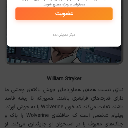
محتواهای ویژه مطلع شوید.
عضویت
دیگر نمایش نده
William Stryker
نیازی نیست همه‌ی هماوردهای جهش یافته‌ی وحشی ما
دارای قدرت‌های فرابشری باشند. همین‌که تا ریشه فاسد
باشند کفایت می‌کند که خون Wolverine را به جوش آورند.
ویلیام شخصی است که حافظه‌ی Wolverine را پاک و
چنگ‌های معروف را در استخوان او جایگذاری می‌کند. او