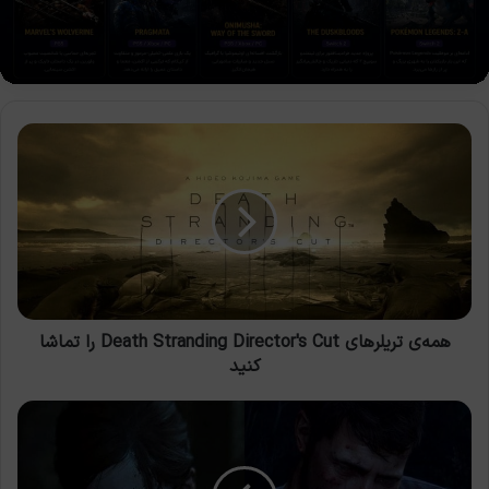
همه‌ی
تریلرهای
Death
Stranding
Director's
Cut
را
تماشا
کنید
همه‌ی تریلرهای Death Stranding Director's Cut را تماشا
کنید
The
Last
of
Us