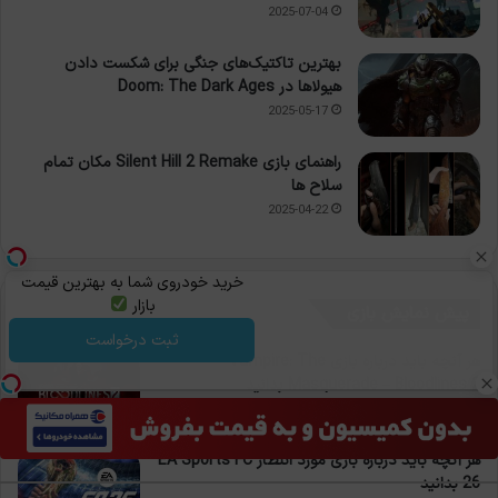
2025-07-04
بهترین تاکتیک‌های جنگی برای شکست دادن
هیولاها در Doom: The Dark Ages
2025-05-17
راهنمای بازی Silent Hill 2 Remake مکان تمام
سلاح ها
2025-04-22
خرید خودروی شما به بهترین قیمت
بازار
پیش نمایش بازی
ثبت درخواست
هر آنچه باید درباره بازی Vampire: The
Masquerade – Bloodlines 2 بدانید
2025-09-18
هر آنچه باید درباره بازی مورد انتظار EA Sports FC
26 بدانید