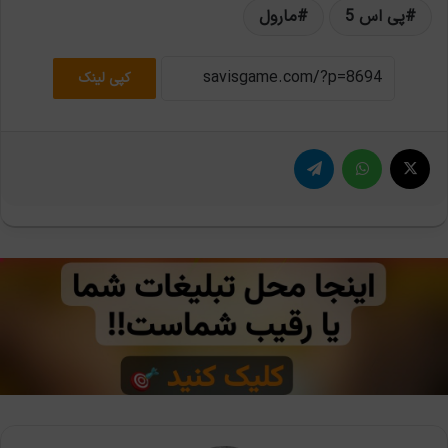
پی اس 5
مارول
کپی لینک
X
واتس آپ
تلگرام