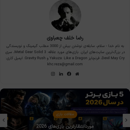
رضا خلف چعباوی
به نام خدا - سلام، سابقه‌ی نوشتن بیش از 3000 مطلب گیمینگ و نویسندگی
در بزرگ‌ترین سایت‌های ایران. بازی‌های مورد علاقه: Metal Gear Solid 3، سری
Devil May Cry، فرنچایز Yakuza: Like a Dragon و Gravity Rush. ایمیل کاری:
khc.reza@gmail.com
وبسایت
فیس
لینکدین
اینستاگرام
بوک
مقالات بازی
موردانتظارترین بازی‌های 2026