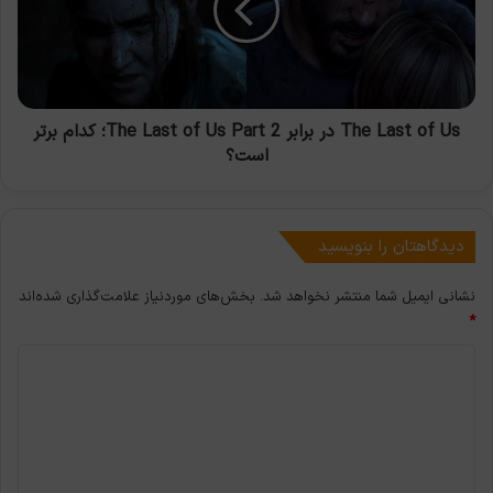
در
برابر
The
Last
of
Us
The Last of Us در برابر The Last of Us Part 2؛ کدام برتر
Part
است؟
2؛
کدام
برتر
است؟
دیدگاهتان را بنویسید
نشانی ایمیل شما منتشر نخواهد شد.
بخش‌های موردنیاز علامت‌گذاری شده‌اند
*
د
ی
د
گ