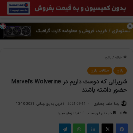
منو
تغی
خانه
/
بازی
بازی
مقالات بازی
شریرانی که دوست داریم در Marvel’s Wolverine
حضور داشته باشند
رضا خلف چعباوی
2021-09-11
آخرین به روز رسانی: 2021-10-13
0
خواندن این مطلب 3 دقیقه زمان میبرد
فیس بوک
X
لینکدین
واتس آپ
تلگرام