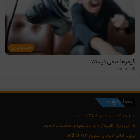
مقالات بازی
گیمرها سمی نیستند
2025-10-02
حتماً بخوانید:
هر آنچه که باید درباره GTA 6 بدانید
25 بازی برتر کامپیوتر برای سیستم‌های متوسط و ضعیف
ترتیب زمانی تجربه‌ی عناوین God of War