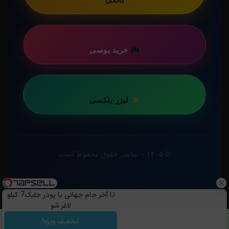
خرید یوسی
لیزر پلکسی
© ۱۴۰۵ – تمامی حقوق محفوظ است
تا آخر جام جهانی با پودر جلبک7 کیلو
لاغر شو
تخفیف ویژه!
کپی رایت ©️ 1405 - 1399 | استفاده از مطالب ساویس‌گیم با ذکر منبع و قرار