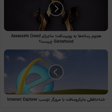
یوبیسافت؛
ماجرای
Assassin's
Creed
Sisterhood
چیست؟
هجوم رسانه‌ها به یوبیسافت؛ ماجرای Assassin's Creed
Sisterhood چیست؟
خداحافظی
مایکروسافت
با
مرورگر
نچسب
Internet
Explorer
خداحافظی مایکروسافت با مرورگر نچسب Internet Explorer