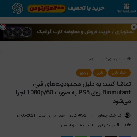
منو
تغی
خانه
/
بازی
/
اخبار بازی
اخبار بازی
بازی
ویدیو
تماشا کنید: به دلیل محدودیت‌های فنی،
Biomutant روی PS5 به صورت 1080p/60 اجرا
می‌شود
رضا خلف چعباوی
2021-05-21
آخرین به روز رسانی: 2021-05-21
0
خواندن این مطلب 1 دقیقه زمان میبرد
فیس بوک
X
لینکدین
واتس آپ
تلگرام