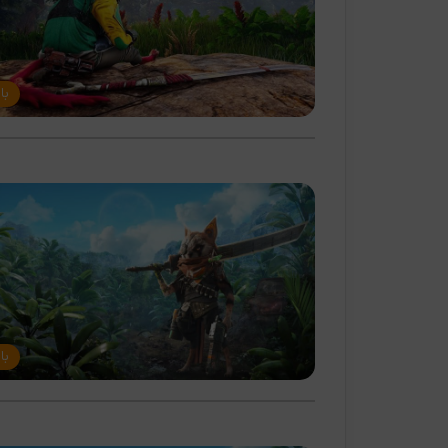
با
با