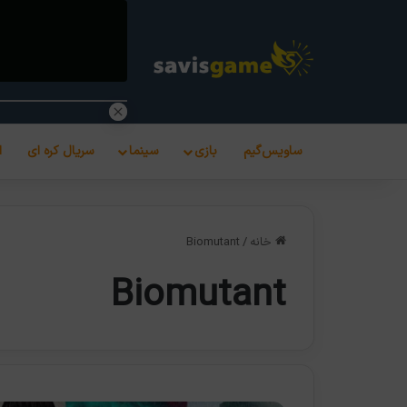
ساویس‌گیم
بازی
سینما
سریال کره ای
ا
خانه
/
Biomutant
Biomutant