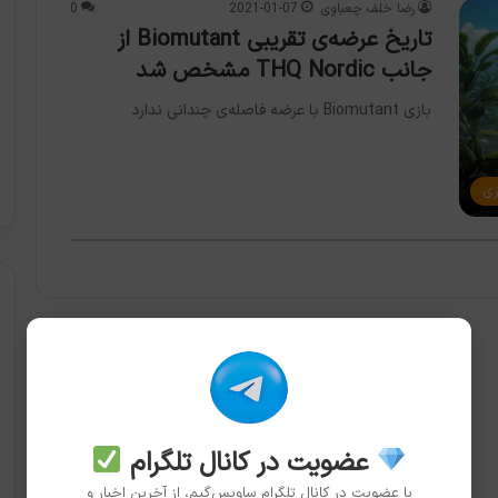
رضا خلف چعباوی
2021-01-07
0
تاریخ عرضه‌ی تقریبی Biomutant از
جانب THQ Nordic مشخص شد
بازی Biomutant با عرضه فاصله‌ی چندانی ندارد
زی
عضویت در کانال تلگرام
با عضویت در کانال تلگرام ساویس‌گیم، از آخرین اخبار و