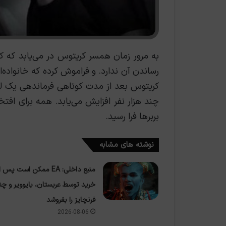
به مرور زمان همسر کریتوس در می‌یابد که کر
رساندن آن ندارد. و فراموش کرده که خانواده‌ا
چند هزار نفر افزایش می‌یابد. همه برای افتخ
بربرها فرا رسید.
نوشته های مشابه
منبع داخلی: EA ممکن است پس ا
خرید توسط عربستان، بایوویر و چن
فرنچایز را بفروشد
2026-08-06