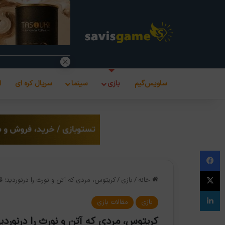
ساویس‌گیم
بازی
سینما
سریال کره ای
ا
فیس بوک
X
خانه
/
بازی
/
کریتوس، مردی که آتن و نورث را درنوردید؛
لینکدین
بازی
مقالات بازی
کریتوس، مردی که آتن و نورث را درنورد