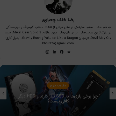
رضا خلف چعباوی
به نام خدا - سلام، سابقه‌ی نوشتن بیش از 3000 مطلب گیمینگ و نویسندگی
در بزرگ‌ترین سایت‌های ایران. بازی‌های مورد علاقه: Metal Gear Solid 3، سری
Devil May Cry، فرنچایز Yakuza: Like a Dragon و Gravity Rush. ایمیل کاری:
khc.reza@gmail.com
وبسایت
فیس
لینکدین
اینستاگرام
بوک
مقالات بازی
چرا برخی بازی‌ها به SSD نیاز دارند و HDD دیگر
کافی نیست؟