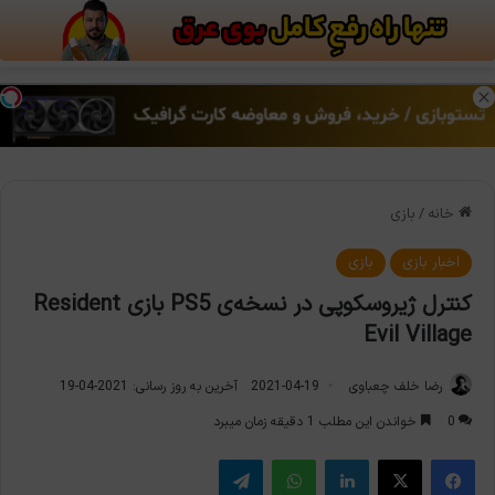
منو
تغی
خانه
/
بازی
اخبار بازی
بازی
کنترل ژیروسکوپی در نسخه‌ی PS5 بازی Resident
Evil Village
رضا خلف چعباوی
2021-04-19
آخرین به روز رسانی: 2021-04-19
0
خواندن این مطلب 1 دقیقه زمان میبرد
فیس بوک
X
لینکدین
واتس آپ
تلگرام