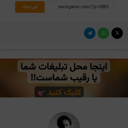
کپی لینک
X
واتس آپ
تلگرام