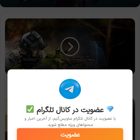
علاقمندی
نویسنده‌ی
SYPHON
FILTER
و
DAYS
GONE
به
ساخت
SOCOM
علاقمندی نویسنده‌ی SYPHON FILTER و DAYS GONE به
ساخت SOCOM
کارگردان
Days
عضویت در کانال تلگرام
Gone:
با عضویت در کانال تلگرام ساویس‌گیم، از آخرین اخبار و
اگر
محتواهای ویژه مطلع شوید.
بازی
عضویت
را