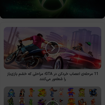
11
مرحله‌ی
اعصاب
خردکن
در
GTA؛
مراحلی
که
خشم
بازی‌باز
11 مرحله‌ی اعصاب خردکن در GTA؛ مراحلی که خشم بازی‌باز
را
را شعله‌ور می‌کنند
شعله‌ور
می‌کنند
نینتندو
قصد
دارد
در