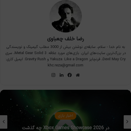
رضا خلف چعباوی
به نام خدا - سلام، سابقه‌ی نوشتن بیش از 3000 مطلب گیمینگ و نویسندگی
در بزرگ‌ترین سایت‌های ایران. بازی‌های مورد علاقه: Metal Gear Solid 3، سری
Devil May Cry، فرنچایز Yakuza: Like a Dragon و Gravity Rush. ایمیل کاری:
khc.reza@gmail.com
وبسایت
فیس
لینکدین
اینستاگرام
بوک
اخبار بازی
در Xbox Games Showcase 2026 چه گذشت