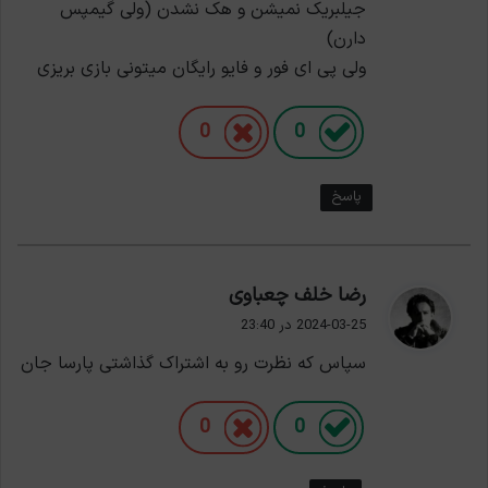
جیلبریک نمیشن و هک نشدن (ولی گیمپس
دارن)
ولی پی ای فور و فایو رایگان میتونی بازی بریزی
0
0
پاسخ
گ
رضا خلف چعباوی
ف
2024-03-25 در 23:40
ت
سپاس که نظرت رو به اشتراک گذاشتی پارسا جان
:
0
0