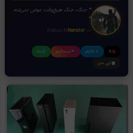
❝ جنگ، جنگ هیچ‌وقت عوض نمی‌شه.
❞
— Narrator
(Fallout 3)
X
تلگرام
اینستاگرام
بله
کپی متن