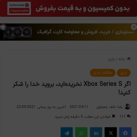
منو
تغی
خانه
/
بازی
بازی
مقالات بازی
اگر Xbox Series S نخریده‌اید، بروید خدا را شکر
کنید!
رضا خلف چعباوی
2021-04-11
آخرین به روز رسانی: 2021-09-22
111
خواندن این مطلب 5 دقیقه زمان میبرد
فیس بوک
X
لینکدین
واتس آپ
تلگرام