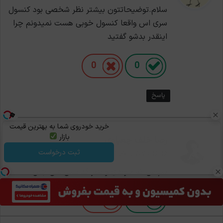
سلام.توضیحاتتون بیشتر نظر شخصی بود کنسول
:
سری اس واقعا کنسول خوبی هست نمیدونم چرا
اینقدر بدشو گفتید
0
0
پاسخ
خرید خودروی شما به بهترین قیمت
بازار
گ
رضا خلف چعباوی
ف
ثبت درخواست
2023-12-12 در 21:59
ت
سپاس که خوندی و نظر گذاشتی علی جان
:
0
0