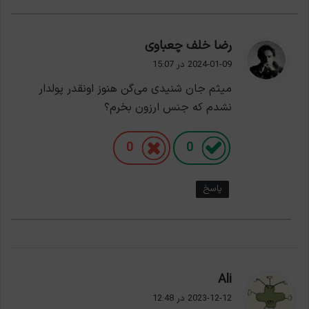
گ
رضا خلف چعباوی
ف
2024-01-09 در 15:07
ت
میثم جان شنیدی می‌گن هنوز اونقدر پولدار
:
نشدم که جنس ارزون بخرم؟
0
0
پاسخ
گ
Ali
ف
2023-12-12 در 12:48
ت