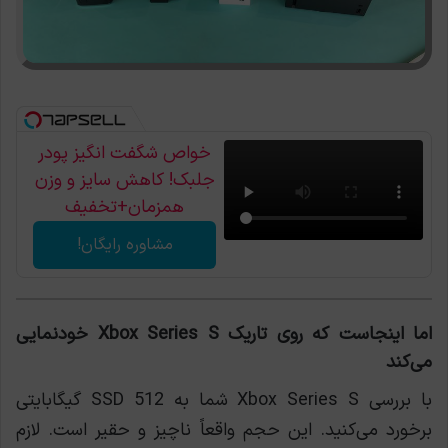
خواص شگفت انگیز پودر
جلبک! کاهش سایز و وزن
همزمان+تخفیف
مشاوره رایگان!
اما اینجاست که روی تاریک Xbox Series S خودنمایی
می‌کند
با بررسی Xbox Series S شما به SSD 512 گیگابایتی
برخورد می‌کنید. این حجم واقعاً ناچیز و حقیر است. لازم