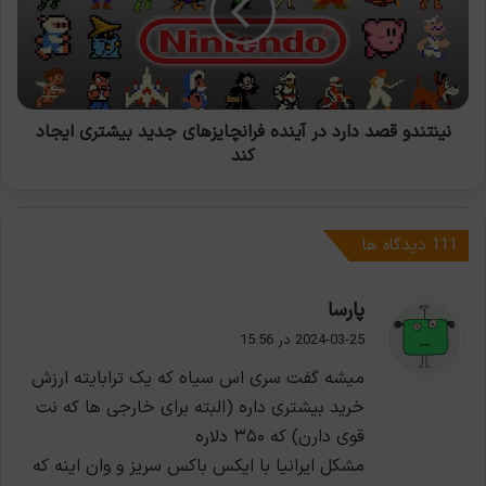
آینده
فرانچایز‌های
جدید
بیشتری
ایجاد
کند
نینتندو قصد دارد در آینده فرانچایز‌های جدید بیشتری ایجاد
کند
‫111 دیدگاه ها
گ
پارسا
ف
2024-03-25 در 15:56
ت
میشه گفت سری اس سیاه که یک ترابایته ارزش
:
خرید بیشتری داره (البته برای خارجی ها که نت
قوی دارن) که ۳۵۰ دلاره
مشکل ایرانیا با ایکس باکس سریز‌ و وان اینه که