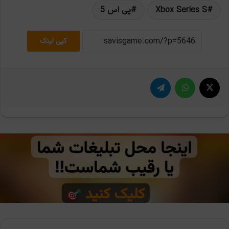
Xbox Series S
پی اس 5
کپی لینک
X
واتس آپ
تلگرام