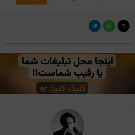
X
واتس آپ
تلگرام