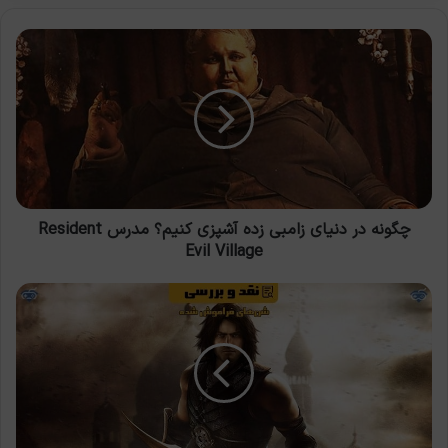
چگونه
در
دنیای
زامبی
زده
آشپزی
کنیم؟
مدرس
Resident
Evil
چگونه در دنیای زامبی زده آشپزی کنیم؟ مدرس Resident
Village
Evil Village
نقد
و
بررسی
Prince
of
Persia:
The
Forgotten