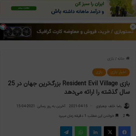
منو
تغی
خانه
/
بازی
اخبار بازی
بازی
بازی Resident Evil Village بزرگ‌ترین جهان در 25
سال گذشته را ارائه می‌دهد
رضا خلف چعباوی
2021-04-15
آخرین به روز رسانی: 2021-04-15
2
خواندن این مطلب 1 دقیقه زمان میبرد
فیس بوک
X
لینکدین
واتس آپ
تلگرام