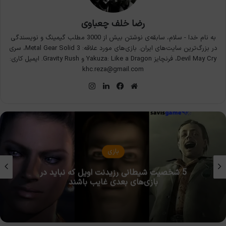
رضا خلف چعباوی
به نام خدا - سلام، سابقه‌ی نوشتن بیش از 3000 مطلب گیمینگ و نویسندگی
در بزرگ‌ترین سایت‌های ایران. بازی‌های مورد علاقه: Metal Gear Solid 3، سری
Devil May Cry، فرنچایز Yakuza: Like a Dragon و Gravity Rush. ایمیل کاری:
khc.reza@gmail.com
وبسایت
فیس
لینکدین
اینستاگرام
بوک
بازی
5 شخصیت شیطانی رزیدنت اویل که نباید در
بازی‌های بعدی غایب باشند