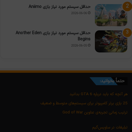
حداقل سیستم مورد نیاز بازی Aniimo
2026-06-06
حداقل سیستم مورد نیاز بازی Another Eden
Begins
2026-06-05
حتماً بخوانید:
هر آنچه که باید درباره GTA 6 بدانید
25 بازی برتر کامپیوتر برای سیستم‌های متوسط و ضعیف
ترتیب زمانی تجربه‌ی عناوین God of War
تبلیغات در ساویس‌گیم