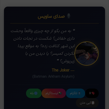
صدای ساویس
❝ به من بگو از چه چیزی واقعاً وحشت
داری خفاش؟ شکست در نجات دادن
این شهر کثافت زده؟ به موقع پیدا
نکردن کمیسر؟ یا دیدن من با
زیرپوش؟ ❞
— The Joker
(Batman: Arkham Asylum)
X
تلگرام
اینستاگرام
بله
کپی متن