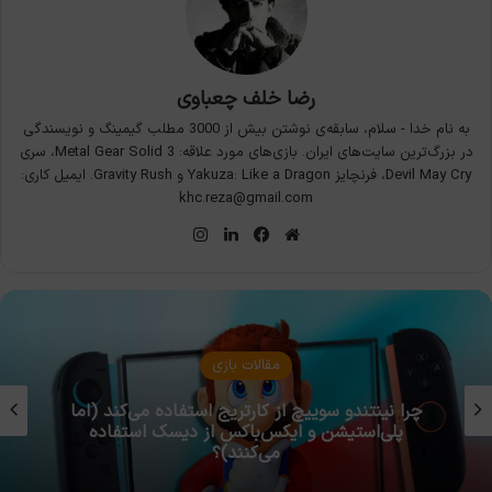
رضا خلف چعباوی
به نام خدا - سلام، سابقه‌ی نوشتن بیش از 3000 مطلب گیمینگ و نویسندگی
در بزرگ‌ترین سایت‌های ایران. بازی‌های مورد علاقه: Metal Gear Solid 3، سری
Devil May Cry، فرنچایز Yakuza: Like a Dragon و Gravity Rush. ایمیل کاری:
khc.reza@gmail.com
وبسایت
فیس
لینکدین
اینستاگرام
بوک
مقالات بازی
چرا نینتندو سوییچ از کارتریج استفاده می‌کند (اما
پلی‌استیشن و ایکس‌باکس از دیسک استفاده
می‌کنند)؟