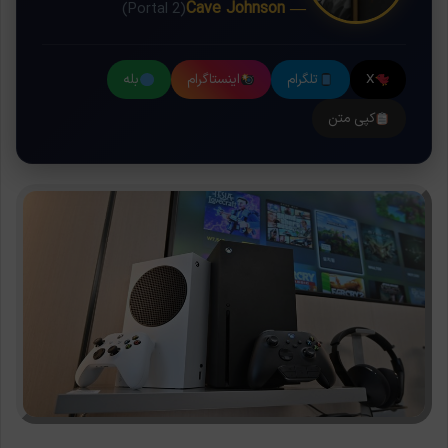
— Cave Johnson
(Portal 2)
X
تلگرام
اینستاگرام
بله
کپی متن