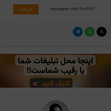
کپی لینک
X
واتس آپ
تلگرام