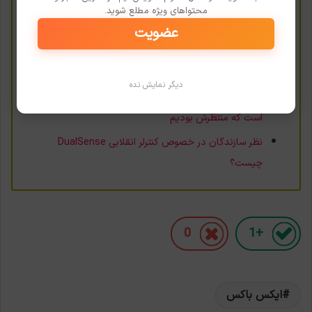
پلی‌استیشن خواهد آمد؟!
محتواهای ویژه مطلع شوید.
استقبال گسترده‌ی کاربران ایکس باکس از Fallout 76 و کمک
عضویت
فیل اسپنسر به این بازی
تحلیل: به نظر Xbox در بهترین موقعیت خود قرار دارد
دیگر نمایش نده
Halo را فراموش کنید! Lawn Mowing Simulator عنوانی
است که منتظرش بودیم
نظر سازندگان در خصوص کنترلر انقلابی DualSense
چیست؟
0
+1
ایکس باکس