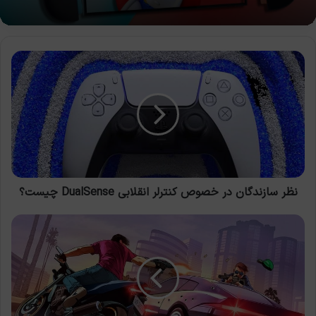
نظر
سازندگان
در
خصوص
کنترلر
انقلابی
DualSense
چیست؟
نظر سازندگان در خصوص کنترلر انقلابی DualSense چیست؟
11
مرحله‌ی
اعصاب
خردکن
در
GTA؛
مراحلی