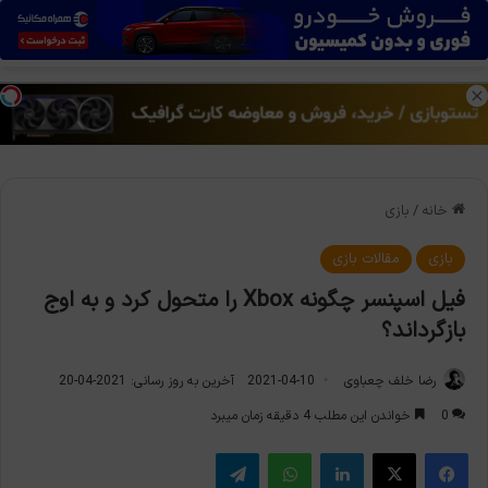
منو
تغی
خانه
/
بازی
بازی
مقالات بازی
فیل اسپنسر چگونه Xbox را متحول کرد و به اوج
بازگرداند؟
رضا خلف چعباوی
2021-04-10
آخرین به روز رسانی: 2021-04-20
0
خواندن این مطلب 4 دقیقه زمان میبرد
فیس بوک
X
لینکدین
واتس آپ
تلگرام