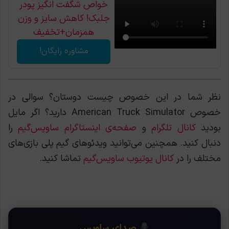
خواص شگفت انگیز پودر
جلبک! کاهش سایز و وزن
همزمان+تخفیف
مشاوره رایگان!
نظر شما در این خصوص چیست دوستان؟ سوالی در
خصوص American Truck Simulator دارید؟ اگر مایل
بودید
کانال تلگرام
و
صفحه‌ی اینستاگرام ساویس‌گیم
را
دنبال کنید. همچنین می‌توانید ویدئوهای گیم پلی بازی‌های
مختلف را در
کانال یوتیوب ساویس‌گیم
تماشا کنید.
صدای ساویس