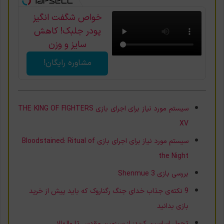
خواص شگفت انگیز
پودر جلبک! کاهش
سایز و وزن
همزمان+تخفیف
مشاوره رایگان!
سیستم مورد نیاز برای اجرای بازی THE KING OF FIGHTERS
XV
سیستم مورد نیاز برای اجرای بازی Bloodstained: Ritual of
the Night
بررسی بازی Shenmue 3
9 نکته‌ی جذاب خدای جنگ رگناروک که باید پیش از خرید
بازی بدانید
تحول اساسین کرید: از سرزمین مقدس تا والهالا