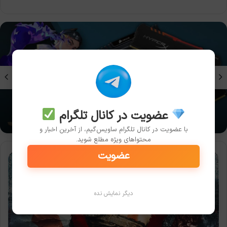
بوک
مقالات بازی
چرا برخی بازی‌ها به SSD نیاز دارند و HDD دیگر
کافی نیست؟
عضویت در کانال تلگرام
با عضویت در کانال تلگرام ساویس‌گیم، از آخرین اخبار و
محتواهای ویژه مطلع شوید.
عضویت
9
نکته‌ی
جذاب
خدای
دیگر نمایش نده
جنگ
رگناروک
که