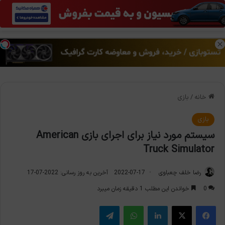
منو
تغی
خانه
/
بازی
بازی
سیستم مورد نیاز برای اجرای بازی American
Truck Simulator
رضا خلف چعباوی
2022-07-17
آخرین به روز رسانی: 2022-07-17
0
خواندن این مطلب 1 دقیقه زمان میبرد
فیس بوک
X
لینکدین
واتس آپ
تلگرام