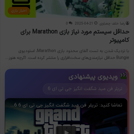
اخبار بازی
رضا خلف چعباوی
2025-04-21
0
حداقل سیستم مورد نیاز بازی Marathon برای
کامپیوتر
با نزدیک شدن به تست آلفای محدود بازی Marathon، استودیوی
Bungie حداقل نیازمندی‌های سخت‌افزاری را منتشر کرده است. اگرچه هنوز…
ویدیوی پیشنهادی
تریلر فن مید شگفت انگیز جی تی ای 6