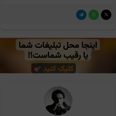
X
واتس آپ
تلگرام