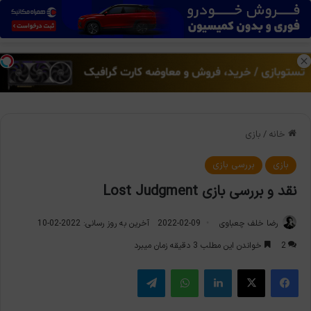
منو
تغی
خانه
/
بازی
بازی
بررسی بازی
نقد و بررسی بازی Lost Judgment
رضا خلف چعباوی
2022-02-09
آخرین به روز رسانی: 2022-02-10
2
خواندن این مطلب 3 دقیقه زمان میبرد
فیس بوک
X
لینکدین
واتس آپ
تلگرام