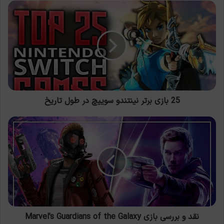
25
بازی
برتر
نینتندو
سوییچ
در
طول
تاریخ
25 بازی برتر نینتندو سوییچ در طول تاریخ
نقد
و
بررسی
بازی
Marvel’s
Guardians
of
the
Galaxy
نقد و بررسی بازی Marvel’s Guardians of the Galaxy