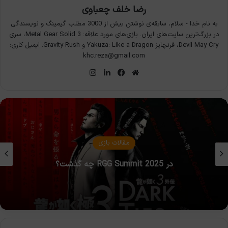
رضا خلف چعباوی
به نام خدا - سلام، سابقه‌ی نوشتن بیش از 3000 مطلب گیمینگ و نویسندگی
در بزرگ‌ترین سایت‌های ایران. بازی‌های مورد علاقه: Metal Gear Solid 3، سری
Devil May Cry، فرنچایز Yakuza: Like a Dragon و Gravity Rush. ایمیل کاری:
khc.reza@gmail.com
وبسایت
فیس
لینکدین
اینستاگرام
بوک
مقالات بازی
در RGG Summit 2025 چه گذشت؟