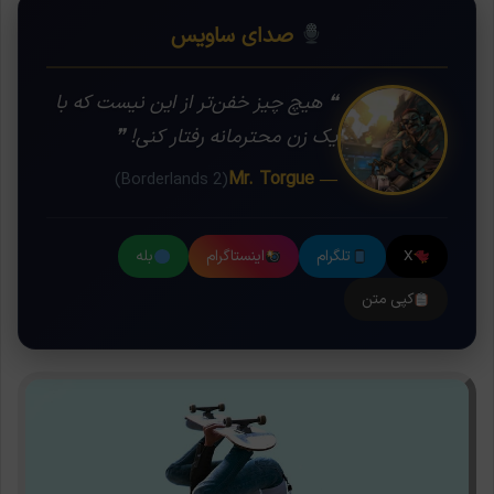
صدای ساویس
❝ هیچ چیز خفن‌تر از این نیست که با
یک زن محترمانه رفتار کنی! ❞
— Mr. Torgue
(Borderlands 2)
X
تلگرام
اینستاگرام
بله
کپی متن