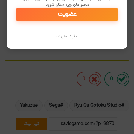
حداقل سیستم مورد نیاز برای اجرای بازی Yakuza
محتواهای ویژه مطلع شوید.
عضویت
Remastered Collection
نقد و بررسی بازی Yakuza: Like a Dragon
25 بازی برتر نینتندو سوئیچ در طول تاریخ
دیگر نمایش نده
15 بازی مشابه GTA که ارزش تجربه کردن را دارند
0
0
Yakuza
Sega
Ryu Ga Gotoku Studio
کپی لینک