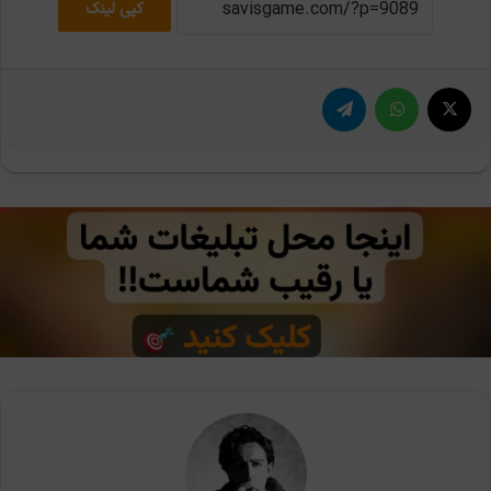
کپی لینک
X
واتس آپ
تلگرام