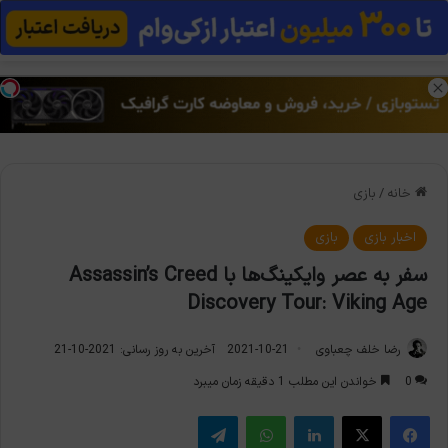
منو
تغی
خانه
/
بازی
اخبار بازی
بازی
سفر به عصر وایکینگ‌ها با Assassin’s Creed
Discovery Tour: Viking Age
رضا خلف چعباوی
2021-10-21
آخرین به روز رسانی: 2021-10-21
0
خواندن این مطلب 1 دقیقه زمان میبرد
فیس بوک
X
لینکدین
واتس آپ
تلگرام