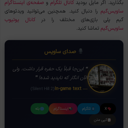
بگذارید. اگر مایل بودید
کانال تلگرام
و
صفحه‌ی اینستاگرام
ساویس‌گیم
را دنبال کنید. همچنین می‌توانید ویدئوهای
گیم پلی بازی‌های مختلف را در
کانال یوتیوب
ساویس‌گیم
تماشا کنید.
صدای ساویس
❝ این‌جا قبلاً یک حفره قرار داشت. ولی
الآن انگار که ناپدید شده! ❞
— In-game text
(Silent Hill 2)
X
تلگرام
اینستاگرام
بله
کپی متن