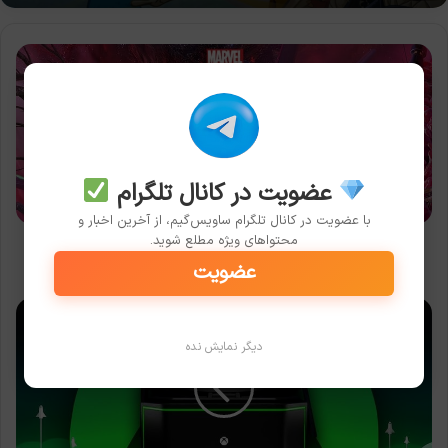
حجم
نسخه‌ی
PC
بازی
Marvel’s
Guardians
of
عضویت در کانال تلگرام
the
Galaxy
با عضویت در کانال تلگرام ساویس‌گیم، از آخرین اخبار و
محتواهای ویژه مطلع شوید.
بهینه‌سازی
حجم نسخه‌ی PC بازی Marvel’s Guardians of the Galaxy
شد
بهینه‌سازی شد
عضویت
فیل
اسپنسر
دیگر نمایش نده
گفت
ایکس
باکس
فعلاً
قصد