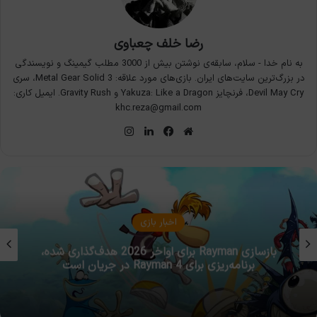
رضا خلف چعباوی
به نام خدا - سلام، سابقه‌ی نوشتن بیش از 3000 مطلب گیمینگ و نویسندگی
در بزرگ‌ترین سایت‌های ایران. بازی‌های مورد علاقه: Metal Gear Solid 3، سری
Devil May Cry، فرنچایز Yakuza: Like a Dragon و Gravity Rush. ایمیل کاری:
khc.reza@gmail.com
وبسایت
فیس
لینکدین
اینستاگرام
بوک
اخبار بازی
بازسازی Rayman برای اواخر 2026 هدف‌گذاری شده،
برنامه‌ریزی برای Rayman 4 در جریان است