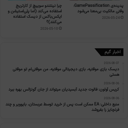
پدیده‌ی GamePassification:
چرا نینتندو سوییچ از کارتریج
وقتی مالکیت بی‌معنا می‌شود
استفاده می‌کند (اما پلی‌استیشن و
ایکس‌باکس از دیسک استفاده
2026-05-24
می‌کنند)؟
2026-05-10
اخبار گیم
2026-08-07
دیسک بازی موقتیه، بازی دیجیتالی موقتیه، من موقتی‌ام تو موقتی
هستی
2026-08-06
کریس آولون: فالوت جدید آبسیدیان میتواند از جان گونزالس بهره ببرد
2026-08-06
منبع داخلی: EA ممکن است پس از خرید توسط عربستان، بایوویر و چند
فرنچایز را بفروشد