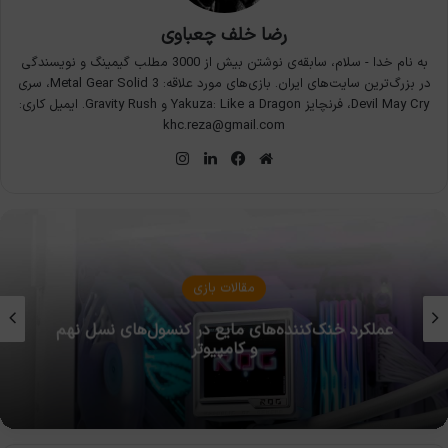
رضا خلف چعباوی
به نام خدا - سلام، سابقه‌ی نوشتن بیش از 3000 مطلب گیمینگ و نویسندگی
در بزرگ‌ترین سایت‌های ایران. بازی‌های مورد علاقه: Metal Gear Solid 3، سری
Devil May Cry، فرنچایز Yakuza: Like a Dragon و Gravity Rush. ایمیل کاری:
khc.reza@gmail.com
وبسایت
فیس
لینکدین
اینستاگرام
بوک
مقالات بازی
بازی های تحریم شده در ایران و تاثیر آنها روی
گیمرها