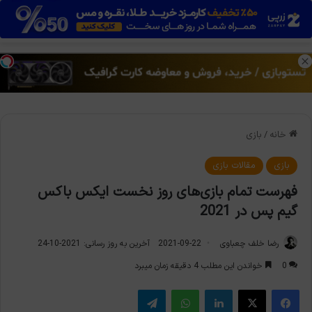
منو
تغی
خانه
/
بازی
بازی
مقالات بازی
فهرست تمام بازی‌های روز نخست ایکس باکس
گیم پس در 2021
رضا خلف چعباوی
2021-09-22
آخرین به روز رسانی: 2021-10-24
0
خواندن این مطلب 4 دقیقه زمان میبرد
فیس بوک
X
لینکدین
واتس آپ
تلگرام