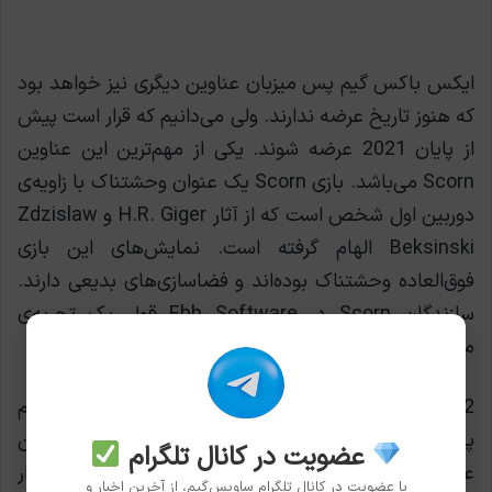
ایکس باکس گیم پس میزبان عناوین دیگری نیز خواهد بود
که هنوز تاریخ عرضه ندارند. ولی می‌دانیم که قرار است پیش
از پایان 2021 عرضه شوند. یکی از مهم‌ترین این عناوین
Scorn می‌باشد. بازی Scorn یک عنوان وحشتناک با زاویه‌ی
دوربین اول شخص است که از آثار H.R. Giger و Zdzislaw
Beksinski الهام گرفته است. نمایش‌های این بازی
فوق‌العاده وحشتناک بوده‌اند و فضاسازی‌های بدیعی دارند.
سازندگان Scorn در Ebb Software قول یک تجربه‌ی
منحصر به فرد را داده‌اند.
Hello Neighbor 2 دیگر عنوان جذاب ایکس باکس گیم
پس خواهد بود که مشترکان باید منتظر آن باشند. این
عضویت در کانال تلگرام
عنوان ماجراجویی و ترسناک شما را در نقش فردی قرار
با عضویت در کانال تلگرام ساویس‌گیم، از آخرین اخبار و