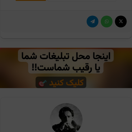
X
واتس آپ
تلگرام