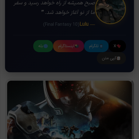
صبح همیشه از راه خواهد رسید و سفر
ما از نو آغاز خواهد شد. ❞
— Lulu
(Final Fantasy 10)
X
تلگرام
اینستاگرام
بله
کپی متن