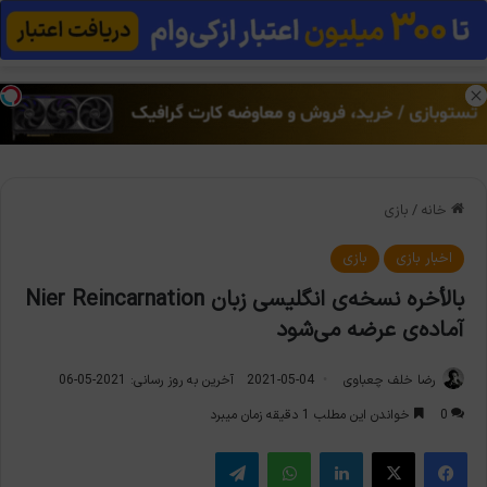
منو
تغی
خانه
/
بازی
اخبار بازی
بازی
بالأخره نسخه‌ی انگلیسی زبان Nier Reincarnation
آماده‌ی عرضه می‌شود
رضا خلف چعباوی
2021-05-04
آخرین به روز رسانی: 2021-05-06
0
خواندن این مطلب 1 دقیقه زمان میبرد
فیس بوک
X
لینکدین
واتس آپ
تلگرام