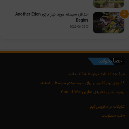
حداقل سیستم مورد نیاز بازی Another Eden
Begins
2026-06-05
حتماً بخوانید:
هر آنچه که باید درباره GTA 6 بدانید
25 بازی برتر کامپیوتر برای سیستم‌های متوسط و ضعیف
ترتیب زمانی تجربه‌ی عناوین God of War
تبلیغات در ساویس‌گیم
سلب مسئولیت