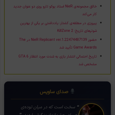
خالق مجموعه‌ی NieR استاد یوکو تارو روی دو عنوان جدید
کار می‌کند
پیروزی در منطقه‌ی کشتار: یادداشتی بر یکی از بهترین
شوترهای تاریخ؛ KillZone 2
حضور NieR Replicant ver.1.22474487139 در The
Game Awards تأیید شد
تاریخ احتمالی انتشار بازی به شدت مورد انتظار GTA 6
مشخص شد
صدای ساویس
❝ سخت است که در میان توده‌ی