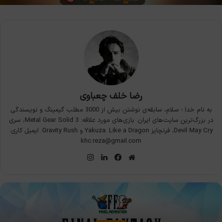
رضا خلف چعباوی
به نام خدا - سلام، سابقه‌ی نوشتن بیش از 3000 مطلب گیمینگ و نویسندگی
در بزرگ‌ترین سایت‌های ایران. بازی‌های مورد علاقه: Metal Gear Solid 3، سری
Devil May Cry، فرنچایز Yakuza: Like a Dragon و Gravity Rush. ایمیل کاری:
khc.reza@gmail.com
وبسایت
فیس
لینکدین
اینستاگرام
بوک