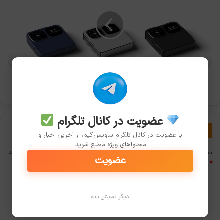
آیفون
تاشو؛
صفحه
نمایش
8
اینچی
و
فناوری
اطلاعات شگفت‌انگیز آیفون تاشو؛ صفحه نمایش 8 اینچی و
لمسی
فناوری لمسی پیشرفته
پیشرفته
عضویت در کانال تلگرام
دیدگاهتان را بنویسید
با عضویت در کانال تلگرام ساویس‌گیم، از آخرین اخبار و
محتواهای ویژه مطلع شوید.
نشانی ایمیل شما منتشر نخواهد شد.
بخش‌های موردنیاز علامت‌گذاری شده‌اند
عضویت
*
د
ی
دیگر نمایش نده
د