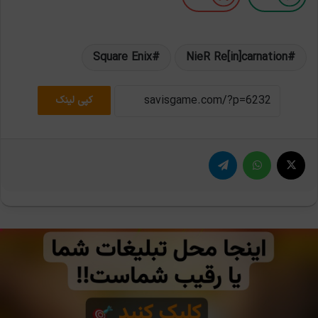
Square Enix
NieR Re[in]carnation
کپی لینک
X
واتس آپ
تلگرام