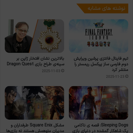
نوشته های مشابه
تیم فاینال فانتزی پرشین ویرایش
بالاترین نشان افتخار ژاپن بر
دوم فارسی ساز پیکسل ریمستر را
سینه‌ی طراح بازی Dragon Quest
منتشر کرد
2025-11-03
2025-11-23
Sleeping Dogs: قصه ی ناکامی
مشکل Square Enix طرفداران و
یک شاهکار گمشده در دنیای بازی
مدیران متوهمش هستند نه بازی‌ها