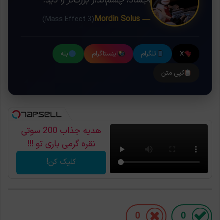
اجساد، چشم‌انداز بزرگ‌تر را دید. ❞
— Mordin Solus
(Mass Effect 3)
X
تلگرام
اینستاگرام
بله
کپی متن
هدیه جذاب 200 سوتی
نقره گرمی باری تو !!!
کلیک کن!
0
0