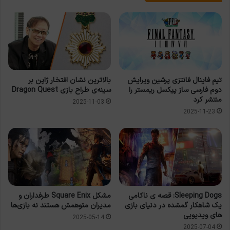
تیم فاینال فانتزی پرشین ویرایش
بالاترین نشان افتخار ژاپن بر
دوم فارسی ساز پیکسل ریمستر را
سینه‌ی طراح بازی Dragon Quest
منتشر کرد
2025-11-03
2025-11-23
Sleeping Dogs: قصه ی ناکامی
مشکل Square Enix طرفداران و
یک شاهکار گمشده در دنیای بازی
مدیران متوهمش هستند نه بازی‌ها
های ویدیویی
2025-05-14
2025-07-04