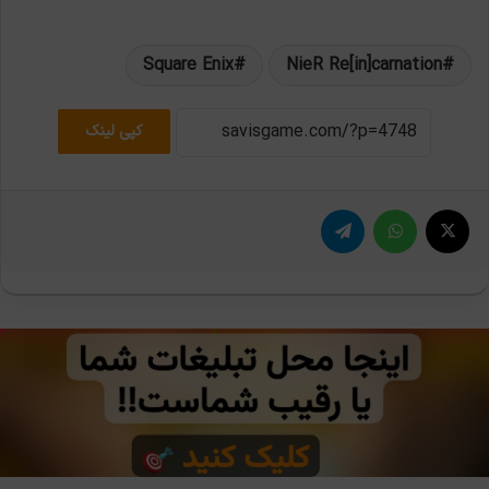
Square Enix
NieR Re[in]carnation
کپی لینک
X
واتس آپ
تلگرام