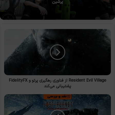
Resident
Evil
Village
از
فناوری
رهگیری
پرتو
و
FidelityFX
پشتیبانی
Resident Evil Village از فناوری رهگیری پرتو و FidelityFX
می‌کند
پشتیبانی می‌کند
نقد
و
بررسی
بازی