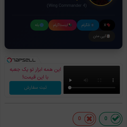
(Wing Commander 4)
X
تلگرام
اینستاگرام
بله
کپی متن
این همه ابزار تو یک جعبه
با این قیمت!
ثبت سفارش
0
0