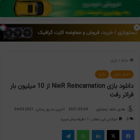
منو
تغی
خانه
/
بازی
اخبار بازی
بازی
دانلود بازی NieR Reincarnation از 10 میلیون بار
فراتر رفت
هادی خلف چعباوی
2021-03-04
آخرین به روز رسانی: 2021-03-04
0
خواندن این مطلب 1 دقیقه زمان میبرد
فیس بوک
X
لینکدین
واتس آپ
تلگرام