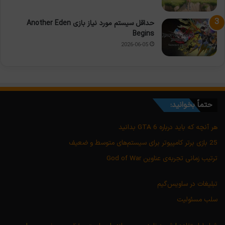
حداقل سیستم مورد نیاز بازی Another Eden
Begins
2026-06-05
حتماً بخوانید:
هر آنچه که باید درباره GTA 6 بدانید
25 بازی برتر کامپیوتر برای سیستم‌های متوسط و ضعیف
ترتیب زمانی تجربه‌ی عناوین God of War
تبلیغات در ساویس‌گیم
سلب مسئولیت