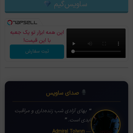
ساویس‌گیم
این همه ابزار تو یک جعبه
با این قیمت!
ثبت سفارش
صدای ساویس
❝ بهای آزادی شب زنده‌داری و مراقبت
ابدی است. ❞
— Admiral Tolwyn