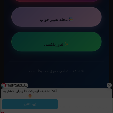
مجله تعبیر خواب
لیزر پلکسی
© ۱۴۰۵ – تمامی حقوق محفوظ است
۲۵٪ تخفیف ایمپلنت تا پایان جشنواره
رزرو آنلاین
کپی رایت ©️ 1405 - 1399 | استفاده از مطالب ساویس‌گیم با ذکر منبع و قرار