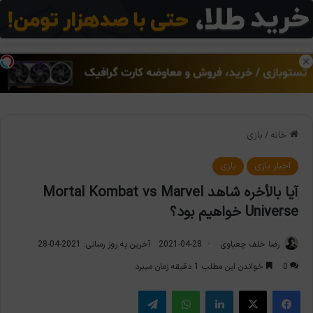
منو
تغی
خانه
/
بازی
اخبار بازی
بازی
آیا بالأخره شاهد Mortal Kombat vs Marvel
Universe خواهیم بود؟
رضا خلف چعباوی
2021-04-28
آخرین به روز رسانی: 2021-04-28
0
خواندن این مطلب 1 دقیقه زمان میبرد
فیس بوک
X
لینکدین
واتس آپ
تلگرام