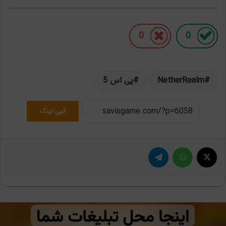
0
0
NetherRealm
پی اس 5
کپی لینک
X
واتس آپ
تلگرام