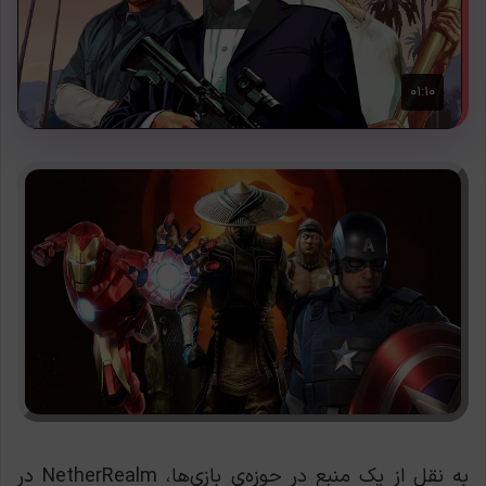
به نقل از یک منبع در حوزه‌ی بازی‌ها، NetherRealm در