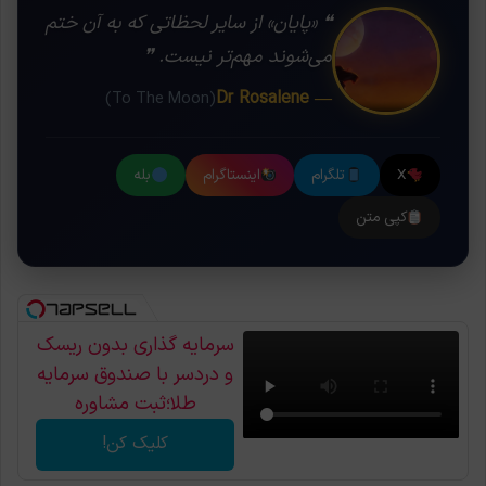
❝ «پایان» از سایر لحظاتی که به آن ختم
می‌شوند مهم‌تر نیست. ❞
— Dr Rosalene
(To The Moon)
X
تلگرام
اینستاگرام
بله
کپی متن
سرمایه گذاری بدون ریسک
و دردسر با صندوق سرمایه
طلا؛ثبت مشاوره
کلیک کن!