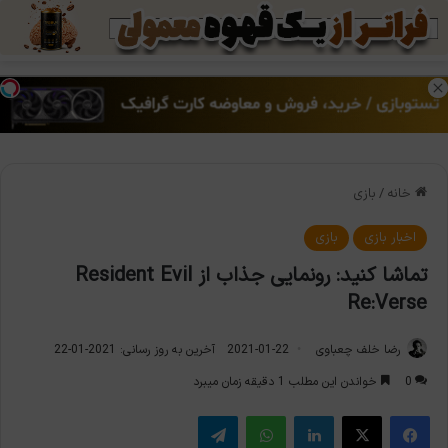
منو
تغی
خانه
/
بازی
اخبار بازی
بازی
تماشا کنید: رونمایی جذاب از Resident Evil
Re:Verse
رضا خلف چعباوی
2021-01-22
آخرین به روز رسانی: 2021-01-22
0
خواندن این مطلب 1 دقیقه زمان میبرد
فیس بوک
X
لینکدین
واتس آپ
تلگرام