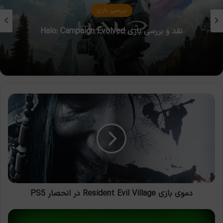
مقالات بازی
چگونه یک کنترلر بازی را به درستی کالیبره و نگهداری
کنیم؟
دموی
بازی
Resident
Evil
Village
در
انحصار
PS5
دموی بازی Resident Evil Village در انحصار PS5
آب