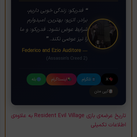
❝ فدریکو: زندگی خوبی داریم،
برادر. اتزیو: بهترین. امیدوارم
شرایط عوض نشود. فدریکو: و ما
را نیز عوضی نکند. ❞
— Federico and Ezio Auditore
(Assassin's Creed 2)
X
تلگرام
اینستاگرام
بله
کپی متن
تاریخ عرضه‌ی بازی Resident Evil Village به علاوه‌ی
اطلاعات تکمیلی