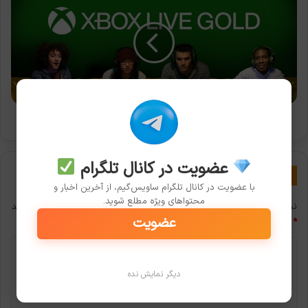
سردی
بر
منتظران
رایگان
شدن
Xbox
Live
Gold!
آب سردی بر منتظران رایگان شدن Xbox Live Gold!
عضویت در کانال تلگرام
دیدگاهتان را بنویسید
با عضویت در کانال تلگرام ساویس‌گیم، از آخرین اخبار و
محتواهای ویژه مطلع شوید.
نشانی ایمیل شما منتشر نخواهد شد.
بخش‌های موردنیاز علامت‌گذاری شده‌اند
عضویت
*
د
ی
دیگر نمایش نده
د