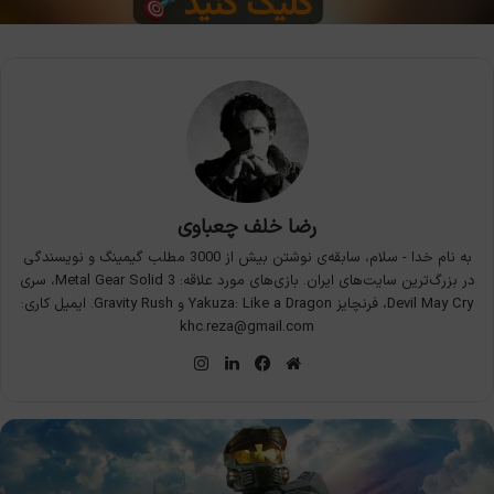
رضا خلف چعباوی
به نام خدا - سلام، سابقه‌ی نوشتن بیش از 3000 مطلب گیمینگ و نویسندگی
در بزرگ‌ترین سایت‌های ایران. بازی‌های مورد علاقه: Metal Gear Solid 3، سری
Devil May Cry، فرنچایز Yakuza: Like a Dragon و Gravity Rush. ایمیل کاری:
khc.reza@gmail.com
وبسایت
فیس
لینکدین
اینستاگرام
بوک