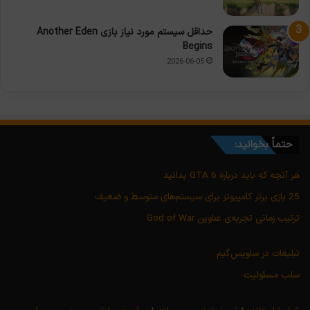
حداقل سیستم مورد نیاز بازی Another Eden
Begins
2026-06-05
حتماً بخوانید:
هر آنچه که باید درباره GTA 6 بدانید
25 بازی برتر کامپیوتر برای سیستم‌های متوسط و ضعیف
ترتیب زمانی تجربه‌ی عناوین God of War
تبلیغات در ساویس‌گیم
سلب مسئولیت