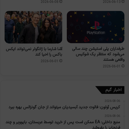
2026-06-08
2026-06-13
طرفداران پلی استیشن چند سالی
آشا شارما با ژانگولر نمی‌تواند ایکس
می‌شود که منتظر یک شوکیس
باکس را احیا کند
واقعی هستند
2026-06-01
2026-06-01
اخبار گیم
2026-08-06
کریس آولون: فالوت جدید آبسیدیان میتواند از جان گونزالس بهره ببرد
2026-08-06
منبع داخلی: EA ممکن است پس از خرید توسط عربستان، بایوویر و چند
فرنچایز را بفروشد