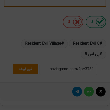
0
0
Resident Evil Village
Resident Evil 8
پی اس 5
کپی لینک
X
واتس آپ
تلگرام