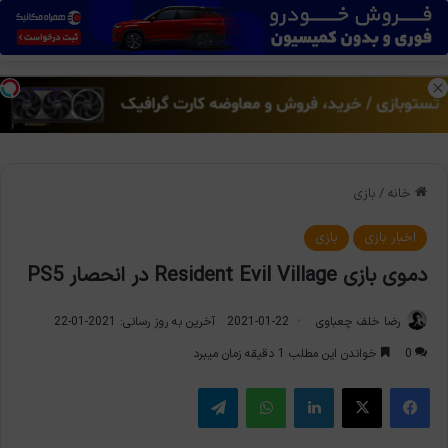
منو
تغی
خانه
/
بازی
اخبار بازی
بازی
دموی بازی Resident Evil Village در انحصار PS5
رضا خلف چعباوی
2021-01-22
آخرین به روز رسانی: 2021-01-22
0
خواندن این مطلب 1 دقیقه زمان میبرد
فیس بوک
X
لینکدین
واتس آپ
تلگرام