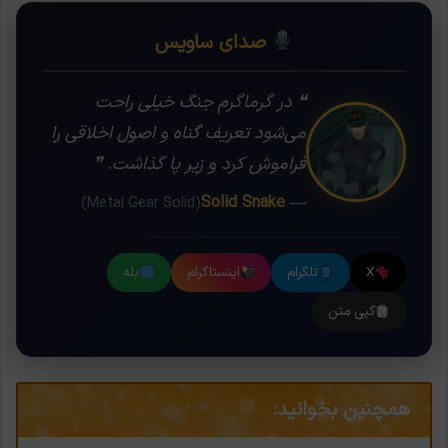
صدای ساویس
❝ در گرماگرم جنگ خیلی راحت
می‌شود تعریف گناه و اصول اخلاقی را
فراموش کرد و زیر پا گذاشت. ❞
— Solid Snake
(Metal Gear Solid)
X
تلگرام
اینستاگرام
بله
کپی متن
همچنین بخوانید: