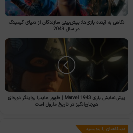
از
دنیای
گیمینگ
در
نگاهی به آینده بازی‌ها: پیش‌بینی سازندگان از دنیای گیمینگ
سال
در سال 2049
2049
پیش‌نمایش
بازی
Marvel
1943
|
ظهور
هایدرا
روایتگر
دوره‌ای
هیجان‌انگیز
پیش‌نمایش بازی Marvel 1943 | ظهور هایدرا روایتگر دوره‌ای
در
هیجان‌انگیز در تاریخ مارول است
تاریخ
مارول
است
دیدگاهتان را بنویسید