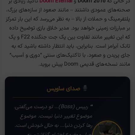
در حالی که
Doom 2016
و
Doom Eternal
تأکید زیادی بر
صحنه‌های عمودی داشتند – مانند صعود از سازه‌های بزرگ،
پلتفرمینگ و حملات از بالا – به نظر می‌رسد که این بار تمرکز
بر مبارزات زمینی خواهد بود. مدیر خلاق بازی توضیح داده
که این تغییر مانند تفاوت بین یک جت جنگنده F22 و یک
تانک آبرامز است. بنابراین، باید انتظار داشته باشید که به
جای پریدن و صعود، با تاکتیک‌های سنتی “دوری و آسیب”
مانند نسخه‌های قدیمی Doom پیش بروید.
صدای ساویس
❝ رییس (Boss)… تو درست می‌گفتی.
موضوع تغییر دنیا نیست. موضوع
رها کردن دنیا… به حال خودش است.
اصل موضوع احترام گذاشتن به