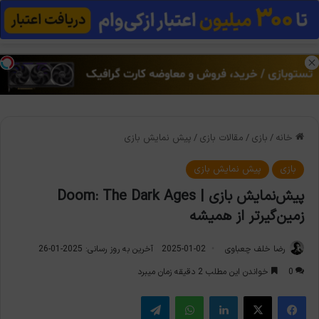
منو
تغی
خانه
/
بازی
/
مقالات بازی
/
پیش نمایش بازی
بازی
پیش نمایش بازی
پیش‌نمایش بازی | Doom: The Dark Ages
زمین‌گیرتر از همیشه
رضا خلف چعباوی
2025-01-02
آخرین به روز رسانی: 2025-01-26
0
خواندن این مطلب 2 دقیقه زمان میبرد
فیس بوک
X
لینکدین
واتس آپ
تلگرام