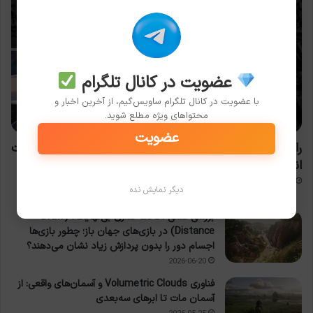
عضویت در کانال تلگرام
با عضویت در کانال تلگرام ساویس‌گیم، از آخرین اخبار و
محتواهای ویژه مطلع شوید.
اخبار بازی
عضویت
راک‌استار سه بار وب‌سایت GTA 6 را به‌روزرسانی کرد؛ شایعات
انتشار تریلر جدید داغ‌تر شد
2026-07-30
دیگر نمایش نده
بررسی علمی «فاصله‌گذاری بی‌نهایت» (Draw
Distance) در بازی‌های جهان باز؛ چطور بازی‌ها
اجسام دور را بدون پردازش زیاد نشان می‌دهند؟
2026-06-20
فناوری Volumetric Clouds و آسمان‌های واقعی: از
آسمان مات تا ابرهای سه‌بعدی