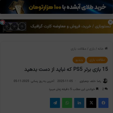
منو
تغی
خانه
/
بازی
/
مقالات بازی
مقالات بازی
ویدیو
15 بازی برتر PS5 که نباید از دست بدهید
رضا خلف چعباوی
2025-11-05
آخرین به روز رسانی: 2025-11-05
2
خواندن این مطلب 5 دقیقه زمان میبرد
فیس بوک
X
لینکدین
واتس آپ
تلگرام