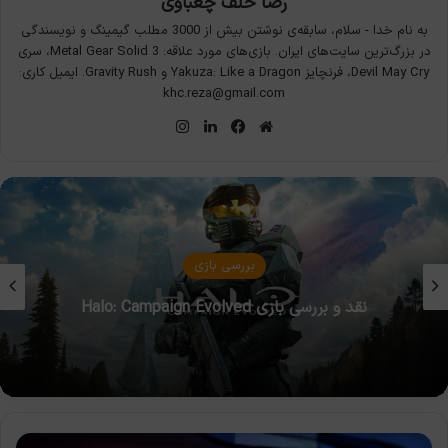
رضا خلف چعباوی
به نام خدا - سلام، سابقه‌ی نوشتن بیش از 3000 مطلب گیمینگ و نویسندگی
در بزرگ‌ترین سایت‌های ایران. بازی‌های مورد علاقه: Metal Gear Solid 3، سری
Devil May Cry، فرنچایز Yakuza: Like a Dragon و Gravity Rush. ایمیل کاری:
khc.reza@gmail.com
وبسایت
فیس
لینکدین
اینستاگرام
بوک
مقالات بازی
عملکرد خنک‌کننده‌های مایع در کنسول‌های نسل نهم
و کامپیوتر
انیمه