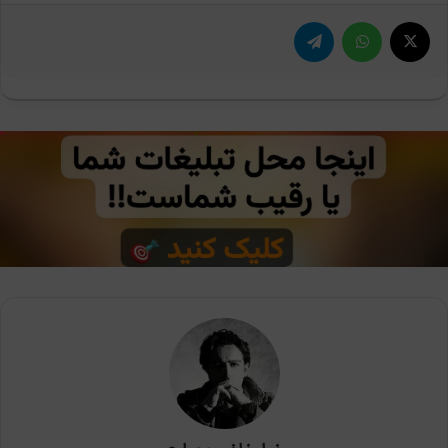
X
واتس آپ
تلگرام