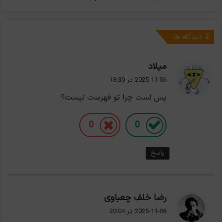
‫2 دیدگاه ها
گ
میلاد
ف
2025-11-06 در 18:30
ت
پس لست چرا تو فهرست نیست؟
:
0
0
پاسخ
گ
رضا خلف چعباوی
ف
2025-11-06 در 20:04
ت