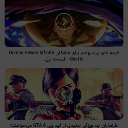
های
پیشنهادی
برای
عاشقان
Demon
Slayer:
Infinity
Castle
-
انیمه های پیشنهادی برای عاشقان Demon Slayer: Infinity
قسمت
Castle - قسمت اول
اول
طرفداران
چه
ویژگی
جدیدی
از
گیم
پلی
GTA
6
می‌خواهند؟
طرفداران چه ویژگی جدیدی از گیم پلی GTA 6 می‌خواهند؟