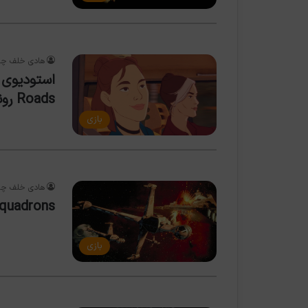
هادی خلف چع
Roads رونمایی کرد
بازی
هادی خلف چع
tar Wars: Squadrons
بازی