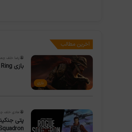
آخرین مطالب
رضا خلف چعب
بازی Elden Ring احتمالاً به زودی نمایش خواهد داشت
بازی
هادی خلف چع
e Squadron