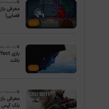
محمدرضا احم
فضایی!
بازی
رضا خلف چعب
باشد
بازی
محمدرضا احم
بلک آپس 2: سفر در زمان