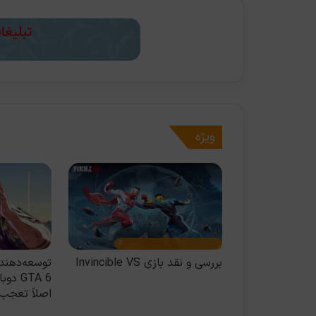
ویژه
7
بع داخلی: EA ممکن است پس
بررسی و نقد بازی Invincible VS
توسعه‌دهنده
ستان، بایوویر و
GTA 6 
فروشد
اصلاً تعجب 