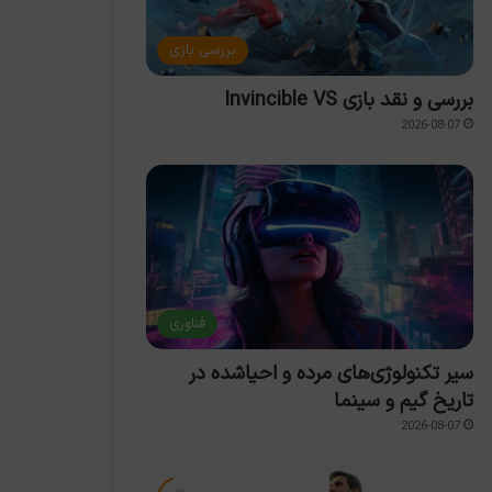
بررسی بازی
بررسی و نقد بازی Invincible VS
2026-08-07
فناوری
سیر تکنولوژی‌های مرده و احیاشده در
تاریخ گیم و سینما
کریس آولون: فالوت جدید
ازی موقتیه، بازی
2026-08-07
آبسیدیان میتواند از جان
لی موقتیه، من موقتی‌ام تو
ا
گونزالس بهره ببرد
 هستی
چ