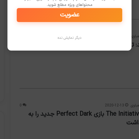
محتواهای ویژه مطلع شوید.
عضویت
باوی
2020-12-13
0
دیگر نمایش نده
تماشا کنید: تریلر جدیدی از سریال Loki به همراه تاریخ
باوی
2020-12-13
0
استودیو The Initiative بازی Perfect Dark جدید را به
اشت