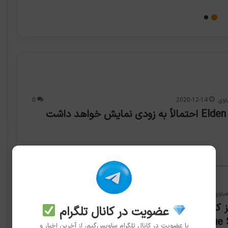
اوی
2020-12-14
0
باوی
2020-12-13
0
پتی جنکینز کارگردان فیلم بعدی جنگ ستارگان Star Wars
عضویت در کانال تلگرام
Rogu شد
با عضویت در کانال تلگرام ساویس‌گیم، از آخرین اخبار و