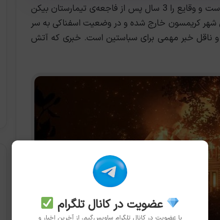
اویل ویتین 2 دنباله‌ی مستقیم بازی نخست است و وقایع را 3 سال پس از فاجعه‌ی تيمارستان بیکن
س شهر کریمسون خارج شده و در وضعیت اسفناکی به سر
د و ناقل خبر مهمی برای سباستین است. خبری که آتش
عضویت در کانال تلگرام
با عضویت در کانال تلگرام ساویس‌گیم، از آخرین اخبار و