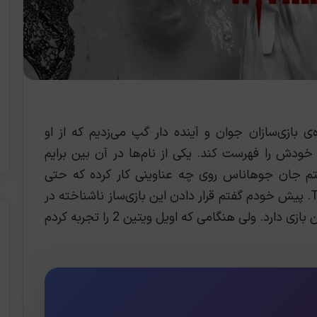
‌ی بازی‌سازان جوان و آینده دار گپ می‌زدیم که از او
 خودش را فهرست کند. یکی از نام‌ها در آن بین برایم
John Jo». به بهزاد گفتم جان جوهاناس روی چه عناوینی کار کرده که حتی
اسمش را نشنیده‌ام، پاسخ The Evil Within 2. پیش خودم گفتم قرار دادن این بازی‌ساز ناشناخته در
فهرست حتماً به خاطر علاقه‌ای است که به این بازی دارد. ولی هنگامی که اویل ویتین 2 را تجربه کردم