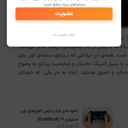
محتواهای ویژه مطلع شوید.
عضویت
دیگر نمایش نده
گ بازی‌باز را به دل ماجرا می‌برد و خیلی زود اطلاعات لازم را به
یک که تا پایان از یک جمع‌بندی درست عاجز می‌ماند.
ر اویل ویتین 2 بهبود یافته است. همه‌ی آن ایراداتی که درباره‌ی نسخه‌ی اول بازی
The Evi یا برطرف شده‌اند یا بسیار کمرنگ. داستان و شخصیت پردازی به وضوح
جذاب و عمیق هستند. البته به جز یکی، که خودتان
نحوه تمیز کردن ایمن کنترلرهای پلی
استیشن ۴ (DualShock)
2026-02-07