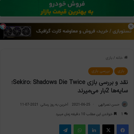
منو
تغی
خانه
/
بازی
بازی
بررسی بازی
نقد و بررسی بازی Sekiro: Shadows Die Twice؛
سایه‌ها 2بار می‌میرند
حسن نصرالهی
2021-06-25
آخرین به روز رسانی: 2021-07-11
1
خواندن این مطلب 10 دقیقه زمان میبرد
فیس بوک
X
لینکدین
واتس آپ
تلگرام