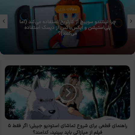
مقالات بازی
چرا نینتندو سوییچ از کارتریج استفاده می‌کند (اما
پلی‌استیشن و ایکس‌باکس از دیسک استفاده
می‌کنند)؟
راهنمای
قطعی
برای
شروع
تماشای
استودیو
جیبلی؛
اگر
فقط
۵
راهنمای قطعی برای شروع تماشای استودیو جیبلی؛ اگر فقط ۵
فیلم
فیلم از میازاکی باید ببینید، کدامند؟