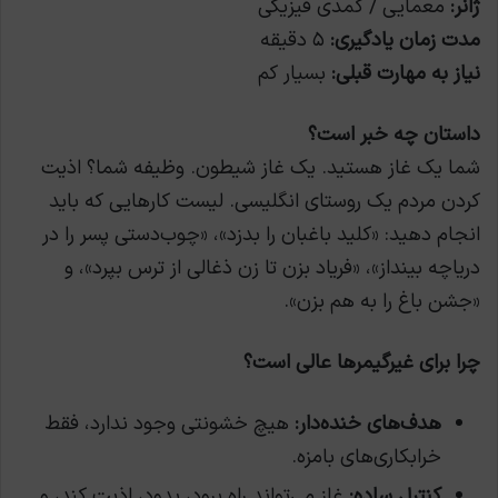
ژانر:
معمایی / کمدی فیزیکی
مدت زمان یادگیری:
۵ دقیقه
نیاز به مهارت قبلی:
بسیار کم
داستان چه خبر است؟
شما یک غاز هستید. یک غاز شیطون. وظیفه شما؟ اذیت
کردن مردم یک روستای انگلیسی. لیست کارهایی که باید
انجام دهید: «کلید باغبان را بدزد»، «چوب‌دستی پسر را در
دریاچه بینداز»، «فریاد بزن تا زن ذغالی از ترس بپرد»، و
«جشن باغ را به هم بزن».
چرا برای غیرگیمرها عالی است؟
هدف‌های خنده‌دار:
هیچ خشونتی وجود ندارد، فقط
خرابکاری‌های بامزه.
کنترل ساده:
غاز می‌تواند راه برود، بدود، اذیت کند، و