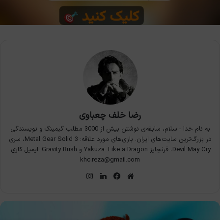
رضا خلف چعباوی
به نام خدا - سلام، سابقه‌ی نوشتن بیش از 3000 مطلب گیمینگ و نویسندگی
در بزرگ‌ترین سایت‌های ایران. بازی‌های مورد علاقه: Metal Gear Solid 3، سری
Devil May Cry، فرنچایز Yakuza: Like a Dragon و Gravity Rush. ایمیل کاری:
khc.reza@gmail.com
وبسایت
فیس
لینکدین
اینستاگرام
بوک