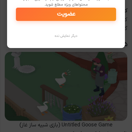
محتواهای ویژه مطلع شوید.
کجا می‌توان بازی کرد؟
عضویت
کامپیوتر، پلی‌استیشن، ایکس‌باکس، نینتندو سوییچ، حتی
گوشی‌های هوشمند.
دیگر نمایش نده
۵. Untitled Goose Game (بازی شبیه ساز غاز)
Untitled Goose Game (بازی شبیه ساز غاز)