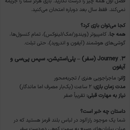
فصل اول همه چیز را درست نکارید. بازی هرگز شما را جریمه
نمی‌کند. فقط سال بعد دوباره امتحان می‌کنید.
کجا می‌توان بازی کرد؟
همه جا.
کامپیوتر (ویندوز/مک/لینوکس)، تمام کنسول‌ها،
گوشی‌های هوشمند (آیفون و اندروید)، حتی تبلت.
۳. Journey (سفر) – پلی‌استیشن، سپس پی‌سی و
آیفون
ژانر:
ماجراجویی هنری / تجربه‌محور
مدت زمان بازی:
۲ ساعت (یک‌بار مصرف اما ماندگار)
نیاز به مهارت قبلی:
تقریباً صفر
داستان چه خبر است؟
شما یک موجود رازآلود در لباس بلند قرمز هستید که در
میان بیابان‌های وسیع به سمت کوهی دوردست سفر