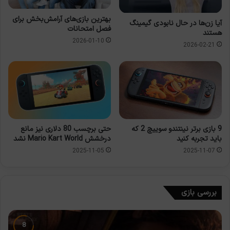
بهترین بازی‌های آرامش‌بخش برای
آیا زن‌ها در حال نابودی گیمینگ
فصل امتحانات
هستند
2026-01-10
2026-02-21
9 بازی برتر نینتندو سوییچ 2 که
حتی برچسب 80 دلاری نیز مانع
باید تجربه کنید
درخشش Mario Kart World نشد
2025-11-05
2025-11-07
بررسی بازی