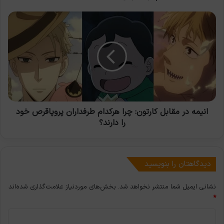
از
میازاکی
انیمه
باید
در
ببینید،
مقابل
کدامند؟
کارتون:
چرا
هرکدام
طرفداران
پروپاقرص
خود
را
انیمه در مقابل کارتون: چرا هرکدام طرفداران پروپاقرص خود
دارند؟
را دارند؟
دیدگاهتان را بنویسید
نشانی ایمیل شما منتشر نخواهد شد.
بخش‌های موردنیاز علامت‌گذاری شده‌اند
*
د