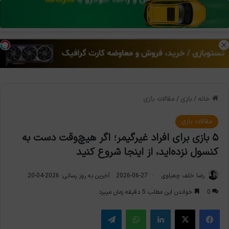
منو
تغی
خانه
/
بازی
/
مقالات بازی
مقالات بازی
۵ بازی برای افراد غیرگیمر؛ اگر هیچ‌وقت دست به
کنسول نزده‌اید، از اینجا شروع کنید
رضا خلف چعباوی
2026-06-27
آخرین به روز رسانی: 2026-04-20
0
خواندن این مطلب 5 دقیقه زمان میبرد
فیس بوک
X
لینکدین
واتس آپ
تلگرام