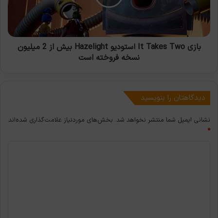
Hazelight
بیش
از
2
میلیون
بازی It Takes Two استودیو Hazelight بیش از 2 میلیون
نسخه
نسخه فروخته است
فروخته
است
دیدگاهتان را بنویسید
نشانی ایمیل شما منتشر نخواهد شد.
بخش‌های موردنیاز علامت‌گذاری شده‌اند
*
د
ی
د
گ
ا