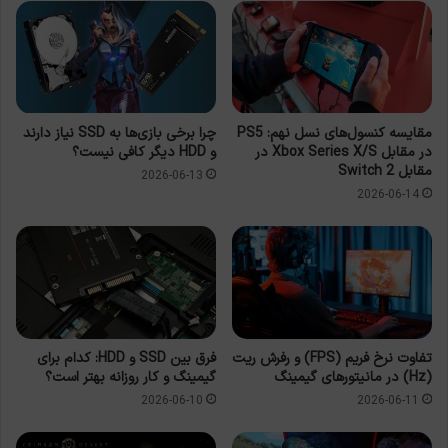
مقایسه کنسول‌های نسل نهم: PS5
چرا برخی بازی‌ها به SSD نیاز دارند
در مقابل Xbox Series X/S در
و HDD دیگر کافی نیست؟
مقابل Switch 2
2026-06-13
2026-06-14
تفاوت نرخ فریم (FPS) و رفرش ریت
فرق بین SSD و HDD: کدام برای
(Hz) در مانیتورهای گیمینگ
گیمینگ و کار روزانه بهتر است؟
2026-06-10
2026-06-11