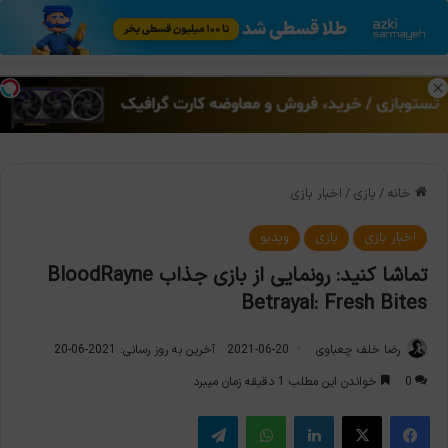
منو
تغی
خانه
/
بازی
/
اخبار بازی
اخبار بازی
بازی
ویدیو
تماشا کنید: رونمایی از بازی جذاب BloodRayne
Betrayal: Fresh Bites
رضا خلف چعباوی
2021-06-20
آخرین به روز رسانی: 2021-06-20
0
خواندن این مطلب 1 دقیقه زمان میبرد
فیس بوک
X
لینکدین
واتس آپ
تلگرام