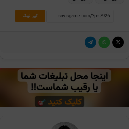
کپی لینک
X
واتس آپ
تلگرام