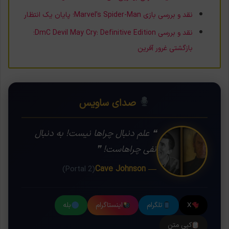
نقد و بررسی بازی Marvel’s Spider-Man؛ پایان یک انتظار
نقد و بررسی DmC Devil May Cry: Definitive Edition؛
بازگشتی غرور آفرین
صدای ساویس
❝ علم دنبال چراها نیست! به دنبال
نفی چراهاست! ❞
— Cave Johnson
(Portal 2)
X
تلگرام
اینستاگرام
بله
کپی متن