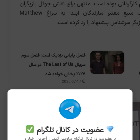
کارگردانی بوده است، منتهی برای نقش جوئل بازیگران
دیگری را در نظر داشتند. به نقل از یک منبع معتبر سازندگان ابتدا به سراغ Matthew
فصل پایانی نزدیک است: فصل سوم
سریال The Last of Us در سال
۲۰۲۷ پخش خواهد شد
2025-07-17
عضویت در کانال تلگرام
با عضویت در کانال تلگرام ساویس‌گیم، از آخرین اخبار و