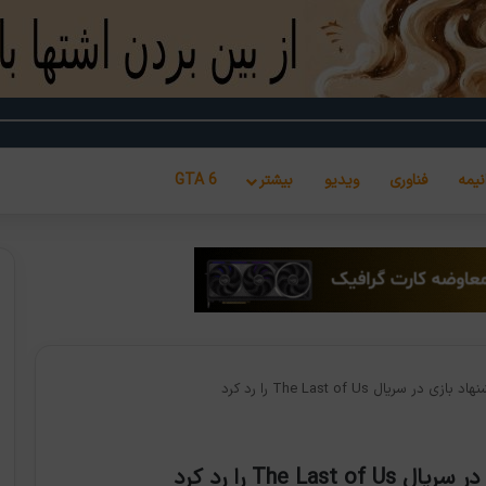
نیمه
فناوری
ویدیو
بیشتر
GTA 6
یال The Last of Us را رد کرد
The  را رد کرد