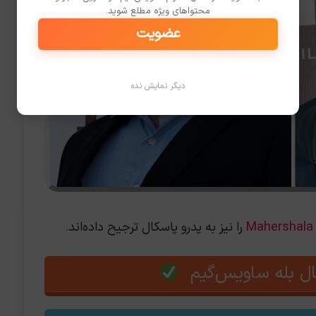
محتواهای ویژه مطلع شوید.
عضویت
دیگر نمایش نده
Mahershala 
را نیز به پدرو پاسکال ترجیح داده‌اند.
ل بله ساویس‌گیم