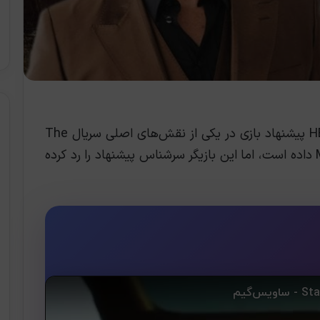
، طبق گزارش جدید HBO پیشنهاد بازی در یکی از نقش‌های اصلی سریال The
Last of Us را به Matthew McConaughey داده است، اما این بازیگر سرشناس پیشنهاد را رد کرده