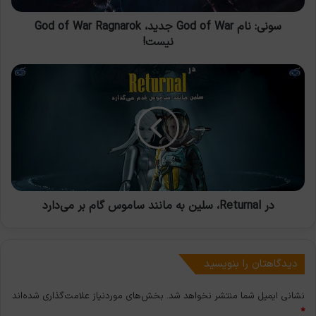
War
Ragnarok
سونی: نام God of War جدید، God of War Ragnarok
نیست!
نیست!
در
Returnal،
سلین
به
مانند
ساموس
گام
بر
می‌دارد
در Returnal، سلین به مانند ساموس گام بر می‌دارد
دیدگاهتان را بنویسید
نشانی ایمیل شما منتشر نخواهد شد.
بخش‌های موردنیاز علامت‌گذاری شده‌اند
*