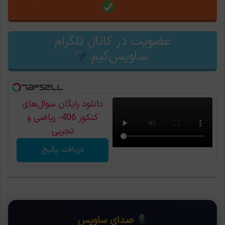
عضویت در کانال تلگرام
ساویس‌گیم
دانلود رایگان سوال‌های
کنکور 406- ریاضی و
تجربی
دریافت پکیج
صدای ساویس