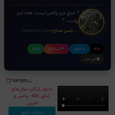
❝ هیچ چیز واقعی نیست، همه چیز
رواست. ❞
— حسن صباح
(Assassin's Creed)
X
تلگرام
اینستاگرام
بله
کپی متن
دانلود رایگان سوال‌های
کنکور 406- ریاضی و
تجربی
دریافت پکیج