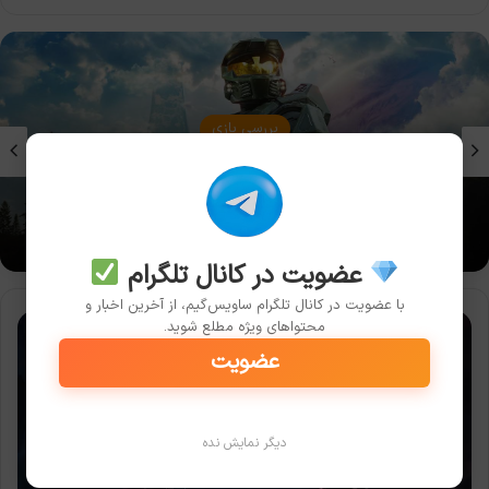
بررسی بازی
نقد و بررسی بازی Halo: Campaign Evolved
عضویت در کانال تلگرام
با عضویت در کانال تلگرام ساویس‌گیم، از آخرین اخبار و
سونی:
محتواهای ویژه مطلع شوید.
نام
عضویت
God
of
War
جدید،
دیگر نمایش نده
God
of