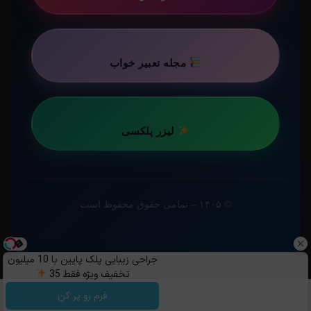
مجله تعبیر خواب
لیزر پلکسی
© ۱۴۰۵ – تمامی حقوق محفوظ است
جراحی زیبایی پلک پایین با 10 میلیون
تخفیف ویژه فقط 35
فرم رو پر کن
کپی رایت ©️ 1405 - 1399 | استفاده از مطالب ساویس‌گیم با ذکر منبع و قرار