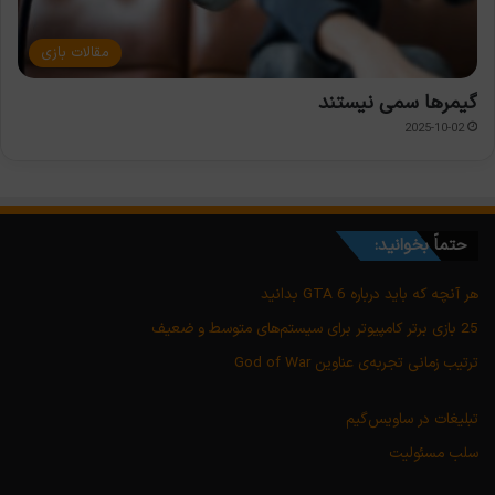
مقالات بازی
گیمرها سمی نیستند
2025-10-02
حتماً بخوانید:
هر آنچه که باید درباره GTA 6 بدانید
25 بازی برتر کامپیوتر برای سیستم‌های متوسط و ضعیف
ترتیب زمانی تجربه‌ی عناوین God of War
تبلیغات در ساویس‌گیم
سلب مسئولیت