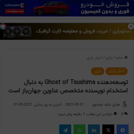
منو
تغی
خانه
/
بازی
/
اخبار بازی
اخبار بازی
بازی
توسعه‌دهنده Ghost of Tsushima به دنبال
استخدام نویسنده متخصص عناوین جهان‌باز است
هادی خلف چعباوی
2021-05-31
آخرین به روز رسانی: 2021-05-31
0
خواندن این مطلب 1 دقیقه زمان میبرد
فیس بوک
X
لینکدین
واتس آپ
تلگرام