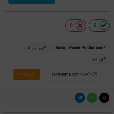
0
0
Sucker Punch Productions
پی اس 5
پی سی
کپی لینک
X
واتس آپ
تلگرام