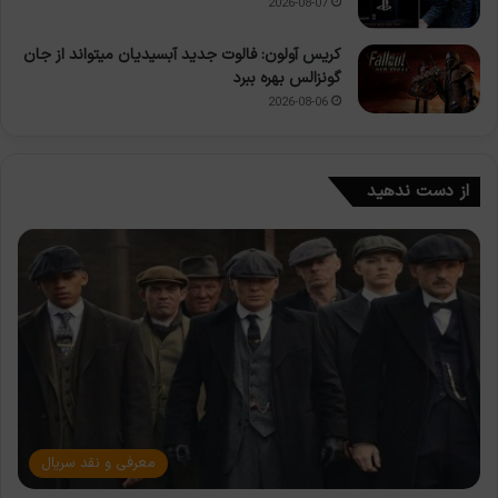
2026-08-07
کریس آولون: فالوت جدید آبسیدیان میتواند از جان
گونزالس بهره ببرد
2026-08-06
از دست ندهید
معرفی و نقد سریال