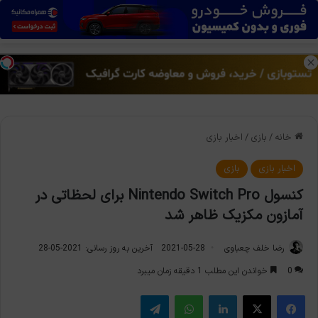
منو
تغی
خانه
/
بازی
/
اخبار بازی
اخبار بازی
بازی
کنسول Nintendo Switch Pro برای لحظاتی در
آمازون مکزیک ظاهر شد
رضا خلف چعباوی
2021-05-28
آخرین به روز رسانی: 2021-05-28
0
خواندن این مطلب 1 دقیقه زمان میبرد
فیس بوک
X
لینکدین
واتس آپ
تلگرام