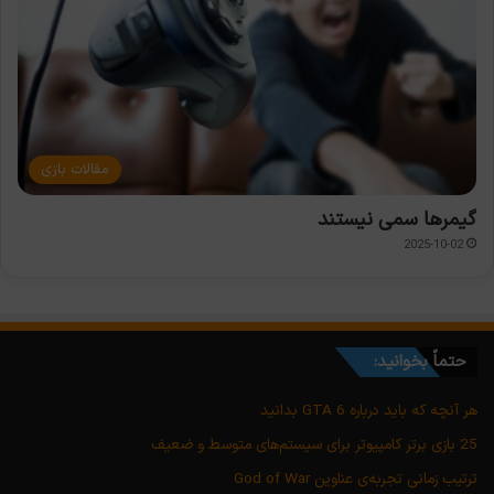
مقالات بازی
گیمرها سمی نیستند
2025-10-02
حتماً بخوانید:
هر آنچه که باید درباره GTA 6 بدانید
25 بازی برتر کامپیوتر برای سیستم‌های متوسط و ضعیف
ترتیب زمانی تجربه‌ی عناوین God of War