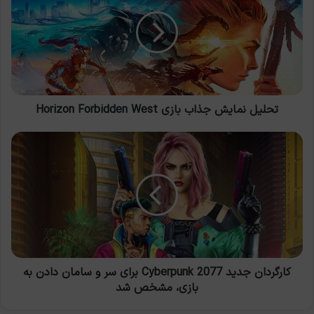
جذاب
بازی
Horizon
Forbidden
West
تحلیل نمایش جذاب بازی Horizon Forbidden West
کارگردان
جدید
Cyberpunk
2077
برای
سر
و
سامان
دادن
به
کارگردان جدید Cyberpunk 2077 برای سر و سامان دادن به
بازی،
بازی، مشخص شد
مشخص