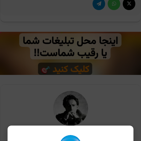
رضا خلف چعباوی