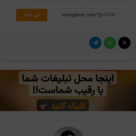
کپی لینک
X
واتس آپ
تلگرام