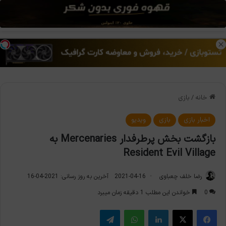
منو
تغی
خانه
/
بازی
اخبار بازی
بازی
ویدیو
بازگشت بخش پرطرفدار Mercenaries به
Resident Evil Village
رضا خلف چعباوی
2021-04-16
آخرین به روز رسانی: 2021-04-16
0
خواندن این مطلب 1 دقیقه زمان میبرد
فیس بوک
X
لینکدین
واتس آپ
تلگرام