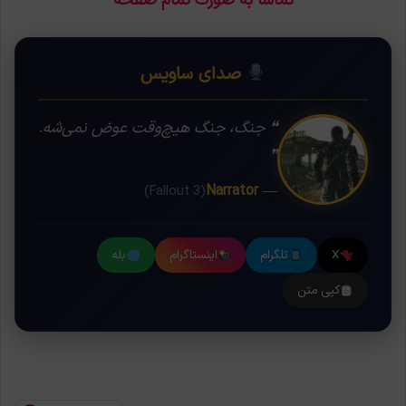
تماشا به صورت تمام صفحه
صدای ساویس
❝ جنگ، جنگ هیچ‌وقت عوض نمی‌شه.
❞
— Narrator
(Fallout 3)
X
تلگرام
اینستاگرام
بله
کپی متن