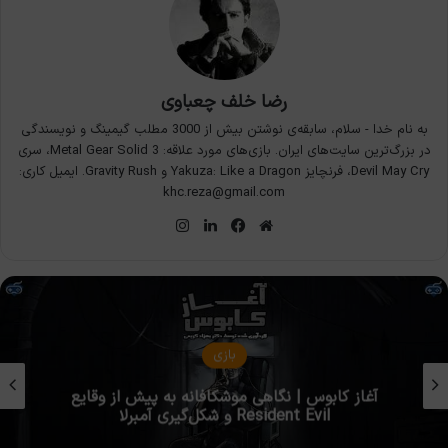
رضا خلف چعباوی
به نام خدا - سلام، سابقه‌ی نوشتن بیش از 3000 مطلب گیمینگ و نویسندگی
در بزرگ‌ترین سایت‌های ایران. بازی‌های مورد علاقه: Metal Gear Solid 3، سری
Devil May Cry، فرنچایز Yakuza: Like a Dragon و Gravity Rush. ایمیل کاری:
khc.reza@gmail.com
وبسایت
فیس
لینکدین
اینستاگرام
بوک
بازی
5 شخصیت شیطانی رزیدنت اویل که نباید در
بازی‌های بعدی غایب باشند