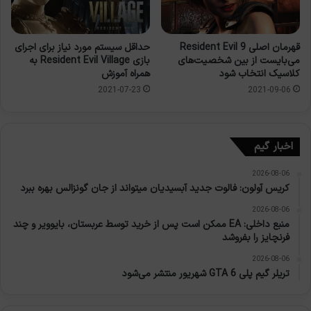
قهرمان اصلی Resident Evil 9
حداقل سیستم مورد نیاز برای اجرای
می‌بایست از بین شخصیت‌های
بازی Resident Evil Village به
کلاسیک انتخاب شود
همراه آموزش
2021-07-23
2021-09-06
اخبار گیم
2026-08-06
کریس آولون: فالوت جدید آبسیدیان میتواند از جان گونزالس بهره ببرد
2026-08-06
منبع داخلی: EA ممکن است پس از خرید توسط عربستان، بایوویر و چند
فرنچایز را بفروشد
2026-08-06
تریلر گیم پلی GTA 6 شهریور منتشر می‌شود