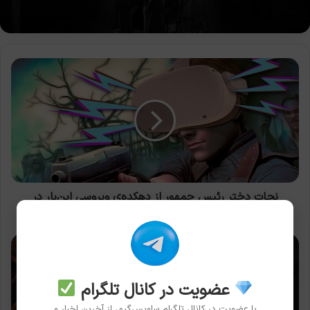
نجات
دختر
رئیس
جمهور
از
دهکده‌ی
ویروسی
این‌بار
در
واقعیت
نجات دختر رئیس جمهور از دهکده‌ی ویروسی این‌بار در
مجازی!
واقعیت مجازی!
تریلر
جدید
Resident
Evil
عضویت در کانال تلگرام
Village
با عضویت در کانال تلگرام ساویس‌گیم، از آخرین اخبار و