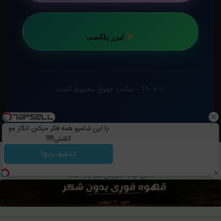
لیزر پلکسی
© ۱۴۰۵ – تمامی حقوق محفوظ است
با این شامپو همه فکر میکنن انگار مو
کاشتی!!!!!
تخفیف ویژه!
کپی رایت ©️ 1405 - 1399 | استفاده از مطالب ساویس‌گیم با ذکر منبع و قرار
دادن لینک ساویس‌گیم آزاد است.
تلگرام
خوراک
روبیکا
بله
OpenCritic