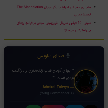
ماجرای جنجالی اخراج بازیگر سریال The Mandalorian
توسط دیزنی
سونی، 10 فیلم و سریال تلویزیونی مبتنی بر فرانچایز‌های
پلی‌استیشن می‌سازد
صدای ساویس
❝ بهای آزادی شب زنده‌داری و مراقبت
ابدی است. ❞
— Admiral Tolwyn
(Wing Commander 4)