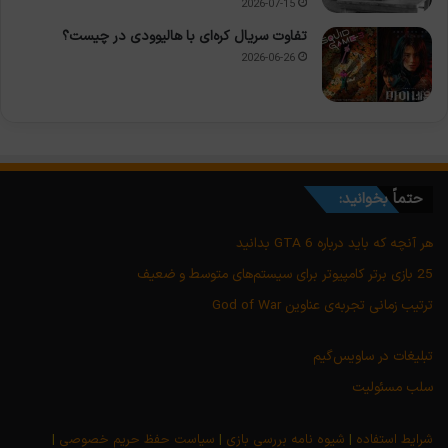
2026-07-15
تفاوت سریال کره‌ای با هالیوودی در چیست؟
2026-06-26
حتماً بخوانید:
هر آنچه که باید درباره GTA 6 بدانید
25 بازی برتر کامپیوتر برای سیستم‌های متوسط و ضعیف
ترتیب زمانی تجربه‌ی عناوین God of War
تبلیغات در ساویس‌گیم
سلب مسئولیت
شرایط استفاده
|
شیوه نامه بررسی بازی
|
سیاست حفظ حریم خصوصی
|