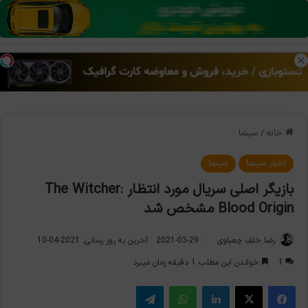
منو
تغی
خانه
/
سینما
اخبار سینما
سینما
بازیگر اصلی سریال مورد انتظار The Witcher:
Blood Origin مشخص شد
رضا خلف چعباوی
2021-03-29
آخرین به روز رسانی: 2021-04-10
1
خواندن این مطلب 1 دقیقه زمان میبرد
فیس بوک
X
لینکدین
واتس آپ
تلگرام