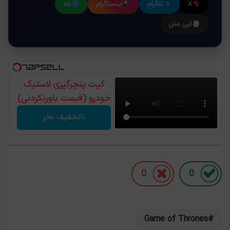
X
تلگرام
اینستاگرام
بله
کپی متن
کیت پنچرگیری لاستیک
خودرو (قیمت باورنکردنی)
باتخفیف بخر
0
0
Game of Thrones