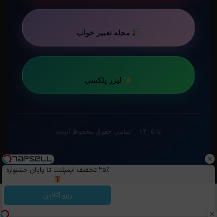
مجله تعبیر خواب
لیزر پلکسی
© ۱۴۰۵ – تمامی حقوق محفوظ است
۲۵٪ تخفیف ایمپلنت تا پایان جشنواره
رزرو آنلاین
کپی رایت ©️ 1405 - 1399 | استفاده از مطالب ساویس‌گیم با ذکر منبع و قرار
دادن لینک ساویس‌گیم آزاد است.