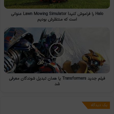
عنوانی
است
که
Halo را فراموش کنید! Lawn Mowing Simulator عنوانی
منتظرش
است که منتظرش بودیم
بودیم
فیلم
جدید
Transformers
یا
همان
تبدیل
شوندگان
معرفی
شد
فیلم جدید Transformers یا همان تبدیل شوندگان معرفی
شد
یک دیدگاه