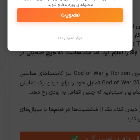
محتواهای ویژه مطلع شوید.
عضویت
م Uncharted در حال اکران است. تام هالند در نقش نیتن دریک جوان بازی می
کند. در همین حال HBO همچنین در حال کار بر روی سریال تلویزیونی اقتباسی The Last of Us
دیگر نمایش نده
است. و همچنین، یک سریال Twisted Metal نیز در دست ساخت است. سونی همچنین چند سال
پیش یک سریال انیمیشنی از عنوان Sly Cooper را اعلام کرد، اما مدت‌هاست که هیچ صحبتی در
می‌توان انتظار داشت که عناوین بزرگی همچون Horizon و God of War نیز کاندیداهای مناسبی
برای این کار باشند. کوری بارلوگ، کارگردان God of War 2018 تمایل خود را برای دیدن یک نمایش
ابراین امیدواریم که چنین اتفاقی به زودی رخ دهد.
یدن کدام یک از شخصیت‌ها در فیلم‌ها یا سریال‌های
 کنید.
ل بله ساویس‌گیم