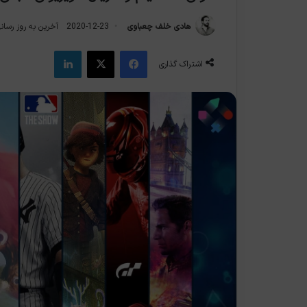
هادی خلف چعباوی
2020-12-23
آخرین به روز رسانی: 2021-5
فیس بوک
X
لینکدین
اشتراک گذاری