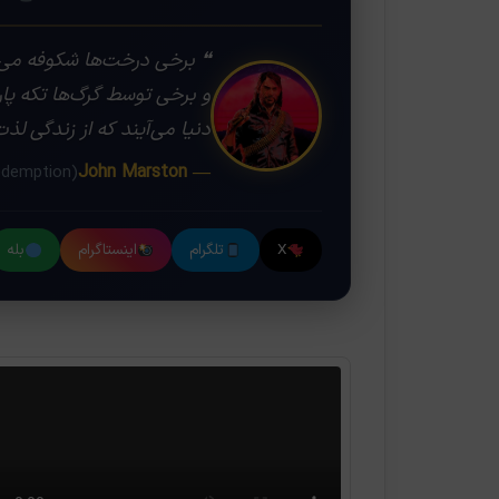
❝
❝ برخی درخت‌ها شکوفه می‌د
و برخی توسط گرگ‌ها تکه پاره
دنیا می‌آیند که از زندگی لذ
— John Marston
(Red Dead Redemption)
X
تلگرام
اینستاگرام
بله