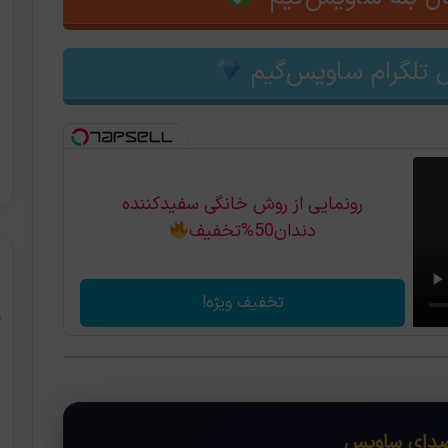
 تلگرام ساویس‌گیم
رونمایی از روش خانگی سفیدکننده
دندان50%تخفیف
تخفیف ویژه!
ای ساویس