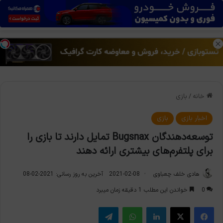
منو
تغی
خانه
/
بازی
اخبار بازی
بازی
توسعه‌دهندگان Bugsnax تمایل دارند تا بازی را
برای پلتفرم‌های بیشتری ارائه دهند
هادی خلف چعباوی
2021-02-08
آخرین به روز رسانی: 2021-02-08
0
خواندن این مطلب 1 دقیقه زمان میبرد
فیس بوک
X
لینکدین
واتس آپ
تلگرام