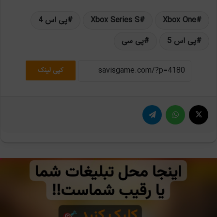
Xbox One
Xbox Series S
پی اس 4
پی اس 5
پی سی
کپی لینک
X
واتس آپ
تلگرام