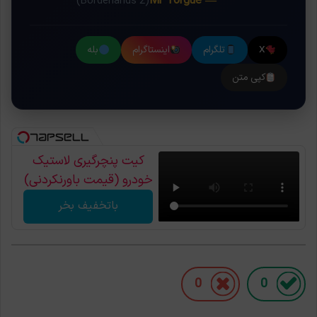
— Mr Torgue
(Borderlands 2)
X
تلگرام
اینستاگرام
بله
کپی متن
کیت پنچرگیری لاستیک
خودرو (قیمت باورنکردنی)
باتخفیف بخر
0
0