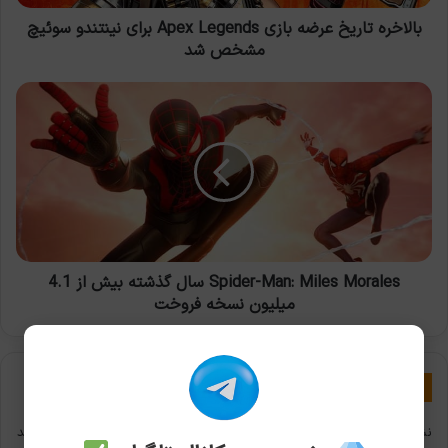
سوئیچ
مشخص
بالاخره تاریخ عرضه بازی Apex Legends برای نینتندو سوئیچ
شد
مشخص شد
Spider-
Man:
Miles
Morales
سال
گذشته
بیش
از
4.1
میلیون
Spider-Man: Miles Morales سال گذشته بیش از 4.1
نسخه
میلیون نسخه فروخت
فروخت
دیدگاهتان را بنویسید
نشانی ایمیل شما منتشر نخواهد شد.
بخش‌های موردنیاز علامت‌گذاری شده‌اند