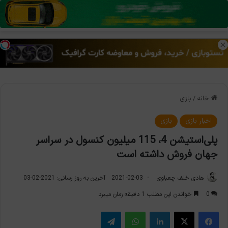
منو
تغی
خانه
/
بازی
اخبار بازی
بازی
پلی‌استیشن 4، 115 میلیون کنسول در سراسر
جهان فروش داشته است
هادی خلف چعباوی
2021-02-03
آخرین به روز رسانی: 2021-02-03
0
خواندن این مطلب 1 دقیقه زمان میبرد
فیس بوک
X
لینکدین
واتس آپ
تلگرام