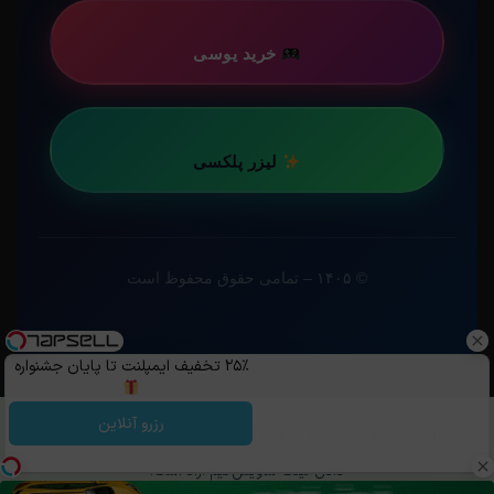
خرید یوسی
لیزر پلکسی
© ۱۴۰۵ – تمامی حقوق محفوظ است
۲۵٪ تخفیف ایمپلنت تا پایان جشنواره
رزرو آنلاین
کپی رایت ©️ 1405 - 1399 | استفاده از مطالب ساویس‌گیم با ذکر منبع و قرار
دادن لینک ساویس‌گیم آزاد است.