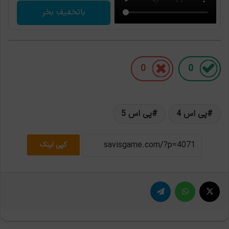
باتخفیف بخر
0
0
پی اس 4
پی اس 5
کپی لینک
X
واتس آپ
تلگرام