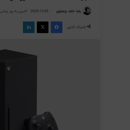
رضا خلف چعباوی
2020-12-05
آخرین به روز رسانی: 2021-05-6
فیس بوک
X
لینکدین
اشتراک گذاری