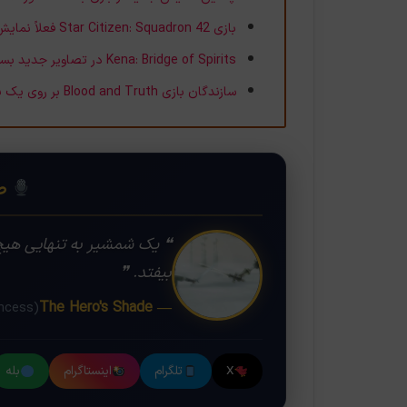
بازی Star Citizen: Squadron 42 فعلاً نمایش گیم‌پلی نخواهد داشت
Kena: Bridge of Spirits در تصاویر جدید بسیار جذاب به نظر می‌رسد
سازندگان بازی Blood and Truth بر روی یک بازی مخصوص PS5 کار می‌کنند
❝
صد
❝ یک شمشیر به تنهایی هیچ 
بیفتد. ❞
— The Hero's Shade
(Legend of Zelda: Twilight Princess)
X
تلگرام
اینستاگرام
بله