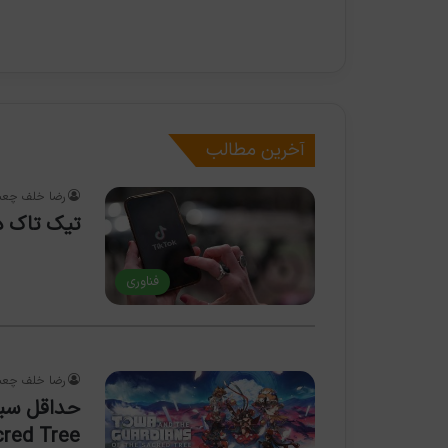
آخرین مطالب
رضا خلف چعب
تیک تاک د
فناوری
رضا خلف چعب
cred Tree