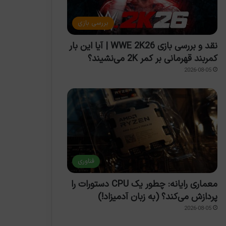
بررسی بازی
نقد و بررسی بازی WWE 2K26 | آیا این بار
کمربند قهرمانی بر کمر 2K می‌نشیند؟
2026-08-05
فناوری
معماری رایانه: چطور یک CPU دستورات را
شوهی یوشیدا پس از 6 سال
Gang of Dragon کجاست؟
پردازش می‌کند؟ (به زبان آدمیزاد!)
ساویس‌گیم درباره استودیو
مرثیه‌ای برای یک اژدها
ا
 تأیید کرد
2026-08-05